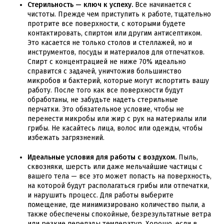
Стерильность — ключ к успеху.
Все начинается с
чистоты. Прежде чем приступить к работе, тщательно
протрите все поверхности, с которыми будете
контактировать, спиртом или другим антисептиком.
Это касается не только столов и стеллажей, но и
инструментов, посуды и материалов для отпечатков.
Спирт с концентрацией не ниже 70% идеально
справится с задачей, уничтожив большинство
микробов и бактерий, которые могут испортить вашу
работу. После того как все поверхности будут
обработаны, не забудьте надеть стерильные
перчатки. Это обязательное условие, чтобы не
перенести микробы или жир с рук на материалы или
грибы. Не касайтесь лица, волос или одежды, чтобы
избежать загрязнений.
Идеальные условия для работы с воздухом.
Пыль,
сквозняки, шерсть или даже мельчайшие частицы с
вашего тела — все это может попасть на поверхность,
на которой будут располагаться грибы или отпечатки,
и нарушить процесс. Для работы выберите
помещение, где минимизировано количество пыли, а
также обеспечены спокойные, безрезультатные ветра
или резкие перепады температур. Хорошо, если в