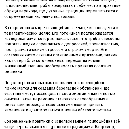
Несмотря на многовековое запрещение и стигматизацию,
псилоцибиновые грибы возвращают себе место в практике
обряда перехода, где духовные традиции переплетаются с
современными научными подходами.
В современном мире псилоцибин всё чаще используется в
терапевтических целях. Его потенциал подтверждается
исследованиями, которые показывают, что грибы способны
помогать людям справляться с депрессией, тревожностью,
посттравматическим стрессом и страхом смерти. Эти
состояния часто связаны с жизненными кризисами, такими
как потеря близкого человека, переход на новый
жизненный этап или необходимость принятия сложных
решений.
Под контролем опытных специалистов псилоцибин
применяется для создания безопасной обстановки, где
участники могут исследовать свои эмоции и найти новые
смыслы. Такие церемонии становятся своеобразными
ритуалами перехода, помогающими людям принять
изменения и адаптироваться к новым обстоятельствам.
Современные практики с использованием псилоцибина всё
чаще перекликаются с древними традициями. Например,