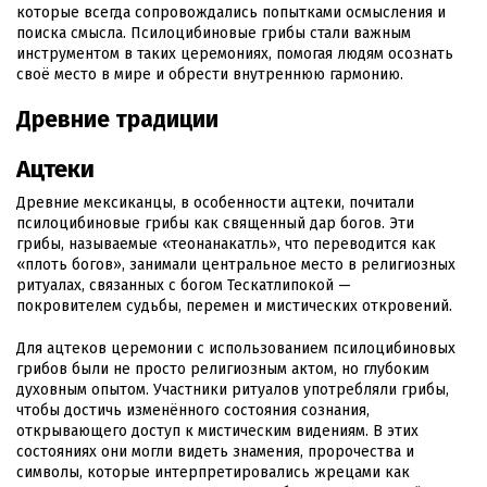
которые всегда сопровождались попытками осмысления и
поиска смысла. Псилоцибиновые грибы стали важным
инструментом в таких церемониях, помогая людям осознать
своё место в мире и обрести внутреннюю гармонию.
Древние традиции
Ацтеки
Древние мексиканцы, в особенности ацтеки, почитали
псилоцибиновые грибы как священный дар богов. Эти
грибы, называемые «теонанакатль», что переводится как
«плоть богов», занимали центральное место в религиозных
ритуалах, связанных с богом Тескатлипокой —
покровителем судьбы, перемен и мистических откровений.
Для ацтеков церемонии с использованием псилоцибиновых
грибов были не просто религиозным актом, но глубоким
духовным опытом. Участники ритуалов употребляли грибы,
чтобы достичь изменённого состояния сознания,
открывающего доступ к мистическим видениям. В этих
состояниях они могли видеть знамения, пророчества и
символы, которые интерпретировались жрецами как