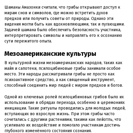
Шаманы Амазонки считали, что грибы открывают доступ к
мирам снов и символов, где можно встретить духов
предков или получить советы от природы. Однако эти
видения могли быть как вдохновляющими, так и пугающими.
Задачей шамана было обеспечить безопасность участника,
интерпретировать символы и направлять его к осознанию
сути пережитого опыта.
Мезоамериканские культуры
В культурной жизни мезоамериканских народов, таких как
майя и сапотеки, псилоцибиновые грибы занимали особое
место. Эти народы рассматривали грибы не просто как
психоактивное средство, а как священный инструмент,
способный соединить мир людей с миром предков и богов.
Одной из ключевых ролей псилоцибиновых грибов было их
использование в обрядах перехода, особенно в церемониях
инициации. Такие ритуалы проводились для молодых людей,
вступающих во взрослую жизнь. При этом грибы часто
сочетались с другими растениями, такими как пейотль, что
усиливало их воздействие и помогало участникам достичь
глубокого изменённого состояния сознания.