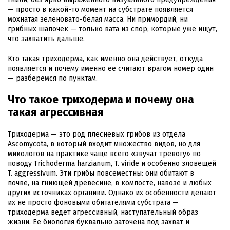
— просто в какой-то момент на субстрате появляется
мохнатая зеленовато-белая масса. Ни примордий, ни
грибных шапочек — только вата из спор, которые уже ищут,
что захватить дальше.
Кто такая триходерма, как именно она действует, откуда
появляется и почему именно ее считают врагом номер один
— разберемся по пунктам.
Что такое триходерма и почему она
такая агрессивная
Триходерма — это род плесневых грибов из отдела
Ascomycota, в который входит множество видов, но для
микологов на практике чаще всего «звучат тревогу» по
поводу Trichoderma harzianum, T. viride и особенно зловещей
T. aggressivum. Эти грибы повсеместны: они обитают в
почве, на гниющей древесине, в компосте, навозе и любых
других источниках органики. Однако их особенности делают
их не просто фоновыми обитателями субстрата —
триходерма ведет агрессивный, наступательный образ
жизни. Ее биология буквально заточена под захват и