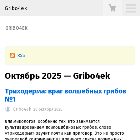
Gribo4ek
GRIBO4EK
RSS
Октябрь 2025 — Gribo4ek
Триходерма: враг волшебных грибов
№1
Gribo4ek
20 октября 2025
Для микологов, особенно тех, кто занимается
культивированием псилоцибиновых грибов, слово
«триходерма» звучит почти как приговор. Это не просто
очередной контаминант из длинного списка возможных