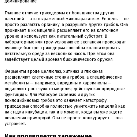
доминирование.
Главное отличие триходермы от большинства других
плесеней — это выраженный микопаразитизм. Ее цель — не
просто разлагать органику, а разрушать других грибов. Она
проникает в их мицелий, расщепляет его на клеточном
уровне и использует как питательный субстрат. В
лабораторных или гроу-условиях ее экспансия происходит
пугающе быстро: триходерма способна колонизировать
питательную среду за несколько часов. При этом она
задействует целый арсенал биохимического оружия.
Ферменты вроде целлюлаз, хитиназ и глюканаз
расщепляют клеточные стенки грибов, а специфические
метаболиты — например, виридины и харзианолы —
подавляют рост чужого мицелия, действуя как природные
фунгициды. Для Psilocybe cubensis и других
псилоцибиновых грибов это означает катастрофу:
триходерма способна полностью уничтожить мицелий как
на стадии инкубации, так и в момент, когда вы уже ждете
появления примордий. Она не просто конкурирует — она
устраняет.
Как проявляется заражение