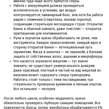
именно туда чаще всего прячутся споры.
Работа с инокуляцией должна проводиться
исключительно в условиях, где воздух
контролируется: ламинарный бокс, или хотя бы работа
рядом с пламенем (спиртовка, газовая горелка),
создающим стерильную восходящую струю. Открытие
банок в обычной комнате, даже «чистой» — открытое
приглашение для контаминантов.
Руки и перчатки нужно обрабатывать не реже, чем
инструменты. Каждое прикосновение, каждый вдох в
сторону открытой банки — потенциальный путь
заражения. Маска и шапочка — не паранойя, а базовая
защита от собственных волос, дыхания и микрофлоры.
Что касается зернового мицелия — тут важно
помнить: не существует универсального доверия.
Даже красивый, плотный и чистый на вид мицелий из
магазина может содержать споры триходермы.
Работать стоит только с теми поставщиками, чья
стерильность проверена временем и личным опытом.
Все остальное — лотерея.
После любого цикла, особенно неудачного, нужно
обязательно проводить глубокую санацию помещения. Все
поверхности, боксы, полки, инкубаторы обрабатываются 5%