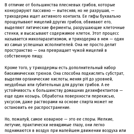
В отличие от большинства плесневых грибов, которые
конкурируют пассивно — вытесняя, но не разрушая, —
триходерма ищет активного контакта. Ее гифы буквально
прощупывают мицелий других грибов, обвивают его,
выделяют литические ферменты, разрушающие клеточные
стенки, и высасывают содержимое клеток. Этот процесс
называется микопаразитизмом, и триходерма в нем — один
из самых успешных исполнителей. Она не просто делит
пространство — она превращает чужой мицелий в
собственную пищу.
Кроме того, у триходермы есть дополнительный набор
биохимических трюков. Она способна подкислять субстрат,
выделяя органические кислоты, меняя pH до уровней,
неудобных или губительных для других грибов. А ее
устойчивость к большинству домашних дезинфектантов —
еще один козырь. Обработка поверхности перекисью,
уксусом, даже растворами на основе спирта может не
остановить ее распространение.
Но, пожалуй, самое коварное — это ее споры. Мелкие,
летучие, практически невидимые глазу, они легко
поднимаются в воздух при малейшем движении воздуха или