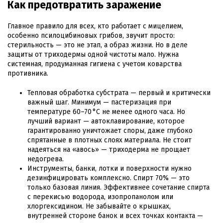
Как предотвратить заражение
Главное правило для всех, кто работает с мицелием,
особенно псилоцибиновых грибов, звучит просто:
стерильность — это не этап, а образ жизни. Но в деле
защиты от триходермы одной чистоты мало. Нужна
системная, продуманная гигиена с учетом коварства
противника.
Тепловая обработка субстрата — первый и критически
важный шаг. Минимум — пастеризация при
температуре 60–70 °C не менее одного часа. Но
лучший вариант — автоклавирование, которое
гарантированно уничтожает споры, даже глубоко
спрятанные в плотных слоях материала. Не стоит
надеяться на «авось» — триходерма не прощает
недогрева.
Инструменты, банки, лотки и поверхности нужно
дезинфицировать комплексно. Спирт 70% — это
только базовая линия. Эффективнее сочетание спирта
с перекисью водорода, изопропанолом или
хлоргексидином. Не забывайте о крышках,
внутренней стороне банок и всех точках контакта —