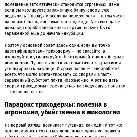
помещение автоматически становится «грязным». Даже
если вы изолируете зараженную банку, споры уже
поднялись в воздух и осели на поверхности — в том числе
на новых банках, инструментах и одежде. А значит, даже
идеально обработанная новая партия рискует быть
зараженной еще до начала инкубации.
Поэтому основной совет здесь один: если вы точно
идентифицировали триходерму — не спасайте, а
изолируйте и утилизируйте. Не открывайте контейнеры в
помещении. Лучше вынести их герметично закрытыми и
утилизировать на улице. И сразу после — санобработка
всего, что могло контактировать со спорами. Спасти
зараженный субстрат почти невозможно. А вот не дать
спорам триходермы перекинуться на следующую попытку
— жизненно важно.
Парадокс триходермы: полезна в
агрономии, убийственна в микологии
На первый взгляд, возникает путаница: как один и тот же
организм может считаться полезным в одних условиях и
губительным — в других? Но именно это и делает