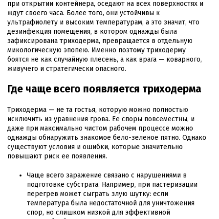
при открытии контейнера, оседают на всех поверхностях и
ждут своего часа. Более того, они устойчивы к
ультрафиолету и высоким температурам, а это значит, что
дезинфекция помещения, в котором однажды была
зафиксирована триходерма, превращается в отдельную
микологическую эпопею. Именно поэтому триходерму
боятся не как случайную плесень, а как врага — коварного,
живучего и стратегически опасного.
Где чаще всего появляется триходерма
Триходерма — не та гостья, которую можно полностью
исключить из уравнения грова. Ее споры повсеместны, и
даже при максимально чистом рабочем процессе можно
однажды обнаружить знакомое бело-зеленое пятно. Однако
существуют условия и ошибки, которые значительно
повышают риск ее появления.
Чаще всего заражение связано с нарушениями в
подготовке субстрата. Например, при пастеризации
перегрев может сыграть злую шутку: если
температура была недостаточной для уничтожения
спор, но слишком низкой для эффективной