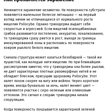
Начинается заражение незаметно. На поверхности субстрата
появляется маленькое белесое пятнышко — на первый
взгляд ничем не отличающееся от нормального роста
мицелия Psilocybe. Однако триходерма выдает себя
скоростью и агрессией. Если мицелий псилоцибиновых
грибов развивается постепенно, аккуратно, локализованно,
то триходерма сразу рвется в рост, выходя за границы
инокулированной зоны и расползаясь по поверхности
ковром рыхлого белого мицелия.
Сначала структура может казаться безобидной — такой же
пушистой, как молодые нити мицелия. Но при ближайшем
рассмотрении заметно, что у триходермы она более рыхлая,
не дает характерных плотных ризоморфных нитей и не
обладает блеском, присущим здоровому Psilocybe. Этот
налет похож скорее на вату или войлок. Через короткое
время, иногда буквально за ночь, налет меняет цвет —
появляются участки с серо-зеленым или оливковым
оттенком. Это сигнал к спорам: триходерма начала
споруляцию.
Когда поверхность покрывается характерной зеленой