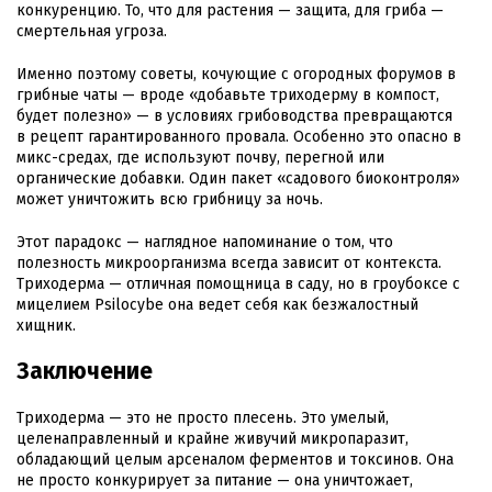
конкуренцию. То, что для растения — защита, для гриба —
смертельная угроза.
Именно поэтому советы, кочующие с огородных форумов в
грибные чаты — вроде «добавьте триходерму в компост,
будет полезно» — в условиях грибоводства превращаются
в рецепт гарантированного провала. Особенно это опасно в
микс-средах, где используют почву, перегной или
органические добавки. Один пакет «садового биоконтроля»
может уничтожить всю грибницу за ночь.
Этот парадокс — наглядное напоминание о том, что
полезность микроорганизма всегда зависит от контекста.
Триходерма — отличная помощница в саду, но в гроубоксе с
мицелием Psilocybe она ведет себя как безжалостный
хищник.
Заключение
Триходерма — это не просто плесень. Это умелый,
целенаправленный и крайне живучий микропаразит,
обладающий целым арсеналом ферментов и токсинов. Она
не просто конкурирует за питание — она уничтожает,