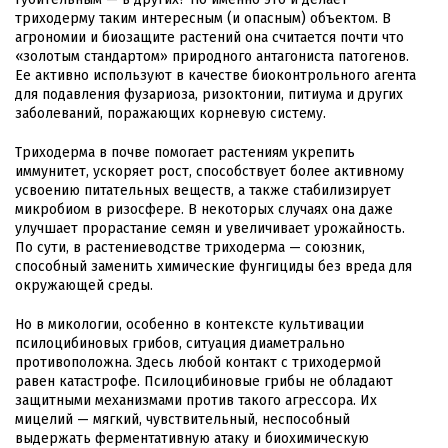
триходерму таким интересным (и опасным) объектом. В
агрономии и биозащите растений она считается почти что
«золотым стандартом» природного антагониста патогенов.
Ее активно используют в качестве биоконтрольного агента
для подавления фузариоза, ризоктонии, питиума и других
заболеваний, поражающих корневую систему.
Триходерма в почве помогает растениям укрепить
иммунитет, ускоряет рост, способствует более активному
усвоению питательных веществ, а также стабилизирует
микробиом в ризосфере. В некоторых случаях она даже
улучшает прорастание семян и увеличивает урожайность.
По сути, в растениеводстве триходерма — союзник,
способный заменить химические фунгициды без вреда для
окружающей среды.
Но в микологии, особенно в контексте культивации
псилоцибиновых грибов, ситуация диаметрально
противоположна. Здесь любой контакт с триходермой
равен катастрофе. Псилоцибиновые грибы не обладают
защитными механизмами против такого агрессора. Их
мицелий — мягкий, чувствительный, неспособный
выдержать ферментативную атаку и биохимическую