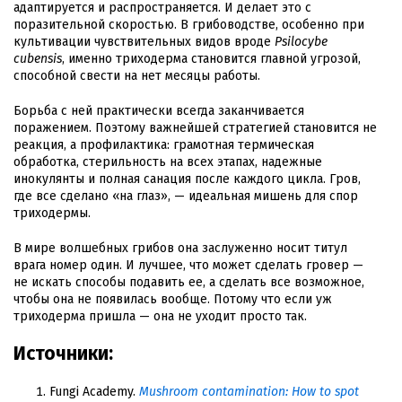
адаптируется и распространяется. И делает это с
поразительной скоростью. В грибоводстве, особенно при
культивации чувствительных видов вроде
Psilocybe
cubensis
, именно триходерма становится главной угрозой,
способной свести на нет месяцы работы.
Борьба с ней практически всегда заканчивается
поражением. Поэтому важнейшей стратегией становится не
реакция, а профилактика: грамотная термическая
обработка, стерильность на всех этапах, надежные
инокулянты и полная санация после каждого цикла. Гров,
где все сделано «на глаз», — идеальная мишень для спор
триходермы.
В мире волшебных грибов она заслуженно носит титул
врага номер один. И лучшее, что может сделать гровер —
не искать способы подавить ее, а сделать все возможное,
чтобы она не появилась вообще. Потому что если уж
триходерма пришла — она не уходит просто так.
Источники:
Fungi Academy.
Mushroom contamination: How to spot