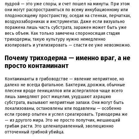
пудрой — это уже споры, и счет пошел на минуты. При этом
они могут распространяться по всему инкубационному или
плодоносящему пространству, оседая на стенках, перчатках,
воздухозаборниках и инструментах. Даже если визуально
поражена лишь часть субстрата, заражен может быть уже
весь объем. Как только замечена спороносящая стадия
триходермы, такую культуру нужно немедленно
изолировать и утилизировать — спасти ее уже невозможно.
Почему триходерма — именно враг, а не
просто контаминант
Контаминанты в грибоводстве — явление неприятное, но
далеко не всегда фатальное. Бактерии, дрожжи, обычные
плесени вроде пенициллов или аспергиллов чаще всего
лишь замедляют рост мицелия, ухудшают аэрацию
субстрата, вызывают неприятные запахи. Они могут быть
локализованы, остановлены или подавлены — особенно
если гровер опытен и успел среагировать. Триходерма же
— из другого мира. Это не просто попутчик, мешающий
грибам расти. Это целенаправленный, эволюционно
отточенный грибной убийца.