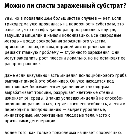
Можно ли спасти зараженный субстрат?
Увы, но в подавляющем большинстве случаев — нет. Если
триходерма уже проявилась на поверхности субстрата, это
означает, что ее гифы давно распространились внутри,
задушили мицелий и начали колонизацию. Все «народные
методы» вроде соскребания зараженного участка,
присыпки солью, гипсом, корицей или перекисью не
решают главную проблему — глубинного заражения. Они
могут замедлить рост плесени локально, но не остановят ее
распространение.
Даже если визуально часть мицелия псилоцибинового гриба
выглядит живой, это обманчиво. Он уже находится под
постоянным биохимическим давлением: триходерма
вырабатывает токсины, разрушает клеточные стенки,
изменяет pH среды. В таких условиях мицелий не способен
нормально развиваться, теряет жизнеспособность, а если и
переходит к плодоношению — выдает уродливые,
миниатюрные, малоактивные плодовые тела, часто с
признаками дегенерации.
Более того, как только триходерма начинает споруляцию,