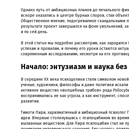
Однако путь от амбициозных планов до печального фин
вскоре оказались в центре бурных споров, став объек
Общественное мнение, подогреваемое скандальными п
результате проект завершился на фоне увольнений, за
и по сей день.
В этой статье мы подробно рассмотрим, как зародился
успехам и провалам, и почему его уроки остаются акту
современным исследованиям, несмотря на его противо
Начало: энтузиазм и наука без
В середине XX века психоделики стали символом новой
ученые, художники, философы и даже политики искали
активное вещество «волшебных грибов» рода
Psilocyb
воспринимались не как угроза, а как инструмент, спо
развитии.
Тимоти Лири, харизматичный и амбициозный психолог Г
идеи. Впервые столкнувшись с псилоцибином во время
вызванных веществом. Для Лири псилоцибин стал не 
понимание человеческого сознания. Ему удалось привл