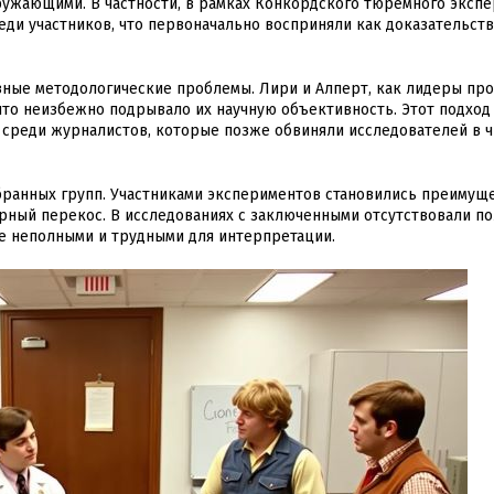
ужающими. В частности, в рамках Конкордского тюремного эксп
и участников, что первоначально восприняли как доказательст
зные методологические проблемы. Лири и Алперт, как лидеры про
что неизбежно подрывало их научную объективность. Этот подхо
и среди журналистов, которые позже обвиняли исследователей в 
бранных групп. Участниками экспериментов становились преимущ
урный перекос. В исследованиях с заключенными отсутствовали 
ые неполными и трудными для интерпретации.