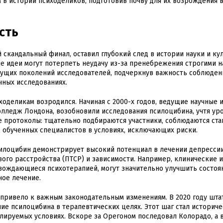
 в истории психоделиков, подготовив почву для их возрождения 
сть
 скандальный финал, оставил глубокий след в истории науки и ку
е идеи могут потерпеть неудачу из-за пренебрежения строгими н
удущих поколений исследователей, подчеркнув важность соблюден
чных исследованиях.
оделикам возродился. Начиная с 2000-х годов, ведущие научные и
олледж Лондона, возобновили исследования псилоцибина, учтя ур
 протоколы: тщательно подбираются участники, соблюдаются ст
 обученных специалистов в условиях, исключающих риски.
илоцибин демонстрирует высокий потенциал в лечении депрессии
ого расстройства (ПТСР) и зависимости. Например, клинические 
овождающиеся психотерапией, могут значительно улучшить состоя
ное лечение.
привело к важным законодательным изменениям. В 2020 году шта
ие псилоцибина в терапевтических целях. Этот шаг стал историче
лируемых условиях. Вскоре за Орегоном последовал Колорадо, а в