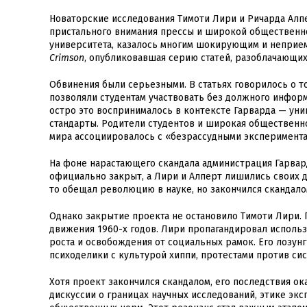
Новаторские исследования Тимоти Лири и Ричарда Алп
пристального внимания прессы и широкой общественнос
университета, казалось многим шокирующим и неприем
Crimson
, опубликовавшая серию статей, разоблачающих
Обвинения были серьезными. В статьях говорилось о т
позволяли студентам участвовать без должного информ
остро это воспринималось в контексте Гарварда — ун
стандарты. Родители студентов и широкая общественн
мира ассоциировалось с «безрассудными эксперимент
На фоне нарастающего скандала администрация Гарвар
официально закрыт, а Лири и Алперт лишились своих д
то обещал революцию в науке, но закончился скандало
Однако закрытие проекта не остановило Тимоти Лири. 
движения 1960-х годов. Лири пропагандировал использ
роста и освобождения от социальных рамок. Его лозунг 
психоделики с культурой хиппи, протестами против си
Хотя проект закончился скандалом, его последствия о
дискуссии о границах научных исследований, этике эк