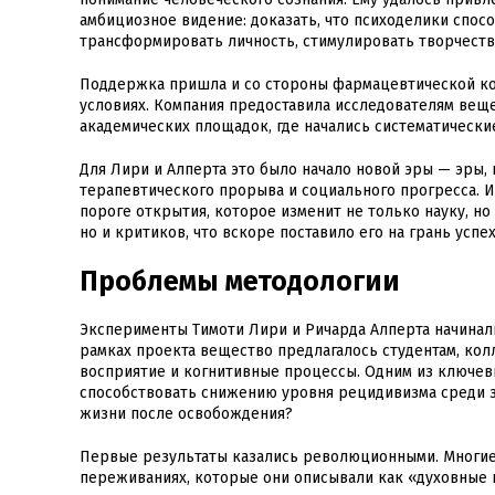
амбициозное видение: доказать, что психоделики спосо
трансформировать личность, стимулировать творчеств
Поддержка пришла и со стороны фармацевтической ко
условиях. Компания предоставила исследователям веще
академических площадок, где начались систематически
Для Лири и Алперта это было начало новой эры — эры, 
терапевтического прорыва и социального прогресса. Их
пороге открытия, которое изменит не только науку, но
но и критиков, что вскоре поставило его на грань успех
Проблемы методологии
Эксперименты Тимоти Лири и Ричарда Алперта начинал
рамках проекта вещество предлагалось студентам, кол
восприятие и когнитивные процессы. Одним из ключев
способствовать снижению уровня рецидивизма среди з
жизни после освобождения?
Первые результаты казались революционными. Многие
переживаниях, которые они описывали как «духовные 