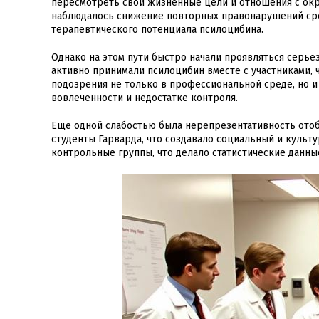
пересмотреть свои жизненные цели и отношения с окр
наблюдалось снижение повторных правонарушений сред
терапевтического потенциала псилоцибина.
Однако на этом пути быстро начали проявляться серье
активно принимали псилоцибин вместе с участниками, 
подозрения не только в профессиональной среде, но 
вовлеченности и недостатке контроля.
Еще одной слабостью была нерепрезентативность ото
студенты Гарварда, что создавало социальный и культ
контрольные группы, что делало статистические данн