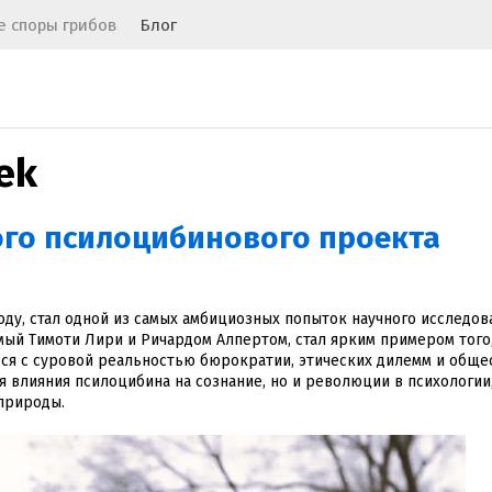
 споры грибов
Блог
ek
ого псилоцибинового проекта
оду, стал одной из самых амбициозных попыток научного исследов
мый Тимоти Лири и Ричардом Алпертом, стал ярким примером того
ься с суровой реальностью бюрократии, этических дилемм и обще
я влияния псилоцибина на сознание, но и революции в психологии
природы.