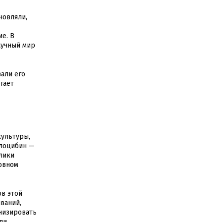
новляли,
е. В
аучный мир
али его
гает
культуры,
илоцибин —
лики
ховном
ов этой
ваний,
низировать
ли