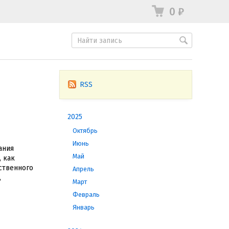
0
₽
RSS
2025
Октябрь
Июнь
ания
Май
, как
ственного
Апрель
,
Март
Февраль
Январь