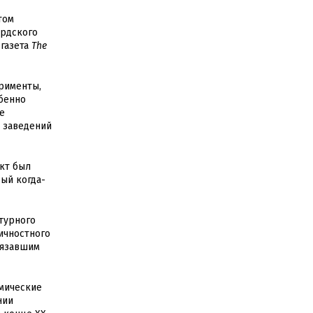
том
ардского
 газета
The
ерименты,
обенно
е
 заведений
кт был
ый когда-
турного
ичностного
связавшим
емические
нии