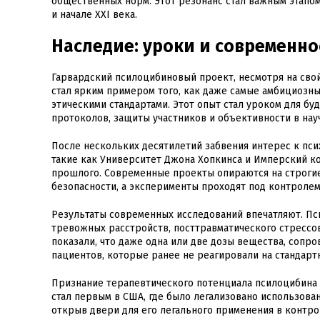
общественных норм. Этот резонанс стал важным этапом
и начале XXI века.
Наследие: уроки и современно
Гарвардский псилоцибиновый проект, несмотря на свой
стал ярким примером того, как даже самые амбициозны
этическими стандартами. Этот опыт стал уроком для б
протоколов, защиты участников и объективности в нау
После нескольких десятилетий забвения интерес к псих
такие как Университет Джона Хопкинса и Имперский к
прошлого. Современные проекты опираются на строгие
безопасности, а эксперименты проходят под контролем
Результаты современных исследований впечатляют. Пс
тревожных расстройств, посттравматического стрессов
показали, что даже одна или две дозы вещества, сопр
пациентов, которые ранее не реагировали на стандарт
Признание терапевтического потенциала псилоцибина 
стал первым в США, где было легализовано использован
открыв двери для его легального применения в контро