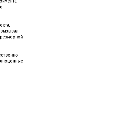
еримента
во
екта,
д вызывал
чрезмерной
ественно
полноценные