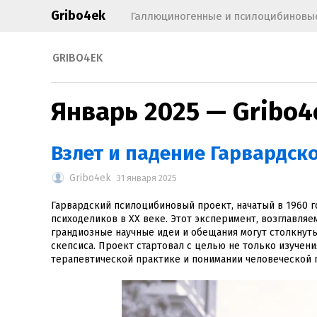
Gribo4ek
Галлюциногенные и псилоцибиновые
GRIBO4EK
Январь 2025 — Gribo4
Взлет и падение Гарвардск
Gribo4ek
31 января 2025
Гарвардский псилоцибиновый проект, начатый в 1960 г
психоделиков в XX веке. Этот эксперимент, возглавляе
грандиозные научные идеи и обещания могут столкнут
скепсиса. Проект стартовал с целью не только изучени
терапевтической практике и понимании человеческой 