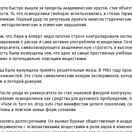
ерта быстро вышли за пределы академических кругов, став объек
ти. То, что психоделики свободно использовались в стенах Гарв
лемым. Первый удар по репутации проекта нанесла студенческая
 методологические и этические нарушения.
ом, что Лири и Алперт недостаточно строго контролировали эксп
ирования о рисках и сами активно употребляли психоделики. Ос
иверситета, символизирующего академическую строгость и высоки
ость были возмущены тем, что одно из самых престижных учебных
ами» и потенциально опасными веществами.
да была вынуждена принять решительные меры. В 1963 году прое
олжностей. Это стало символическим концом эксперимента, котор
м и потерей доверия.
После ухода из университета он стал знаковой фигурой контркуль
ование психоделиков как средства для духовного пробуждения, л
«Tune in, turn on, drop out» стал манифестом целого поколения, 
стемы и поиском новых форм сознания.
казались долгосрочными. Он вызвал бурные общественные и акад
спериментов с психоактивными веществами и роли науки в измене