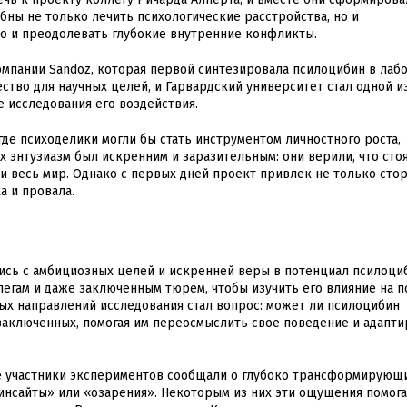
бны не только лечить психологические расстройства, но и
о и преодолевать глубокие внутренние конфликты.
мпании Sandoz, которая первой синтезировала псилоцибин в лаб
ство для научных целей, и Гарвардский университет стал одной и
е исследования его воздействия.
где психоделики могли бы стать инструментом личностного роста,
 энтузиазм был искренним и заразительным: они верили, что стоя
 и весь мир. Однако с первых дней проект привлек не только сто
а и провала.
ись с амбициозных целей и искренней веры в потенциал псилоциб
легам и даже заключенным тюрем, чтобы изучить его влияние на п
ых направлений исследования стал вопрос: может ли псилоцибин
аключенных, помогая им переосмыслить свое поведение и адапти
 участники экспериментов сообщали о глубоко трансформирующ
инсайты» или «озарения». Некоторым из них эти ощущения помог