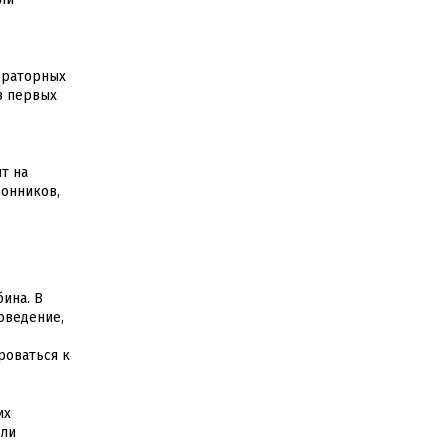
ораторных
з первых
т на
ронников,
ина. В
оведение,
роваться к
их
али