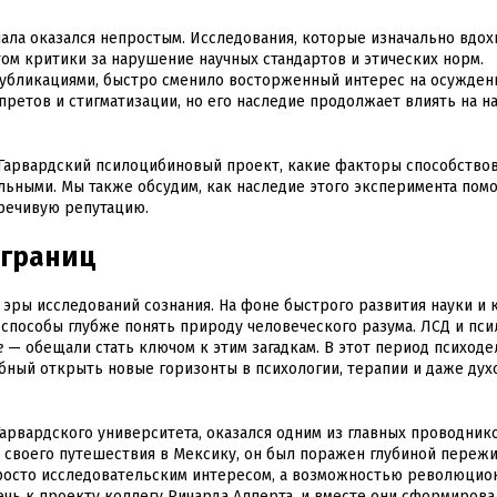
ала оказался непростым. Исследования, которые изначально вдох
том критики за нарушение научных стандартов и этических норм.
убликациями, быстро сменило восторженный интерес на осуждени
претов и стигматизации, но его наследие продолжает влиять на н
 Гарвардский псилоцибиновый проект, какие факторы способствов
альными. Мы также обсудим, как наследие этого эксперимента помо
речивую репутацию.
 границ
 эры исследований сознания. На фоне быстрого развития науки и 
 способы глубже понять природу человеческого разума. ЛСД и пс
e
— обещали стать ключом к этим загадкам. В этот период психоде
собный открыть новые горизонты в психологии, терапии и даже ду
арвардского университета, оказался одним из главных проводник
 своего путешествия в Мексику, он был поражен глубиной пережи
просто исследовательским интересом, а возможностью революцио
ечь к проекту коллегу Ричарда Алперта, и вместе они сформирова