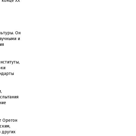
в конце XX
льтуры. Он
аучными и
ия
нституты,
оки
андарты
,
испытания
ние
т Орегон
ским,
 других