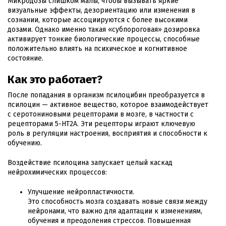
Микродозы слишком малы, чтобы вызывать яркие
визуальные эффекты, дезориентацию или изменения в
сознании, которые ассоциируются с более высокими
дозами. Однако именно такая «субпороговая» дозировка
активирует тонкие биологические процессы, способные
положительно влиять на психическое и когнитивное
состояние.
Как это работает?
После попадания в организм псилоцибин преобразуется в
псилоцин — активное вещество, которое взаимодействует
с серотониновыми рецепторами в мозге, в частности с
рецепторами 5-HT2A. Эти рецепторы играют ключевую
роль в регуляции настроения, восприятия и способности к
обучению.
Воздействие псилоцина запускает целый каскад
нейрохимических процессов:
Улучшение нейропластичности.
Это способность мозга создавать новые связи между
нейронами, что важно для адаптации к изменениям,
обучения и преодоления стрессов. Повышенная