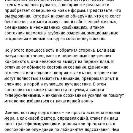
схемы мышления рушатся, а восприятие реальности
приобретает совершенно новые формы. Представьте, что
вы художник, который внезапно обнаружил, что его холст
бесконечен, а краски живут своей собственной жизнью,
смешиваясь в неожиданных комбинациях. В таком
состоянии возможны глубокие озарения, эмоциональные
откровения и новый взгляд на собственную жизнь.
Но у этого процесса есть и обратная сторона. Если ваш
разум полон тревог, хаоса и нерешенных внутренних
конфликтов, они неизбежно выйдут на первый план. В
отличие от обычного состояния сознания, где можно
отвлечься или подавить неприятные мысли, в трипе они
могут полностью захватить внимание, превращая опыт в
сложное, а порой и пугающее путешествие. В этом
состоянии сознание становится текучим, а эмоции –
гиперусиленными, и никакие осознанные усилия не помогут
мгновенно избавиться от накатившей волны.
Именно поэтому подготовка – не просто вспомогательная
мера, а ключевой фактор, определяющий, станет ли ваш
опыт трансформирующим и ценным или превратится в
беспокойное блуждание по лабиринтам подсознания. Чем