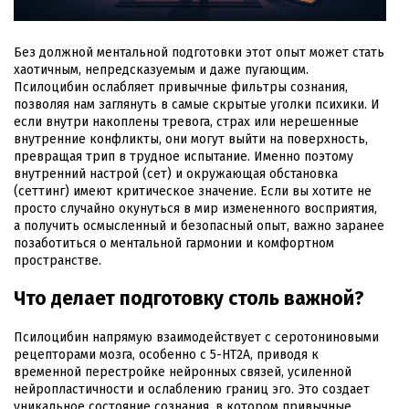
Без должной ментальной подготовки этот опыт может стать
хаотичным, непредсказуемым и даже пугающим.
Псилоцибин ослабляет привычные фильтры сознания,
позволяя нам заглянуть в самые скрытые уголки психики. И
если внутри накоплены тревога, страх или нерешенные
внутренние конфликты, они могут выйти на поверхность,
превращая трип в трудное испытание. Именно поэтому
внутренний настрой (сет) и окружающая обстановка
(сеттинг) имеют критическое значение. Если вы хотите не
просто случайно окунуться в мир измененного восприятия,
а получить осмысленный и безопасный опыт, важно заранее
позаботиться о ментальной гармонии и комфортном
пространстве.
Что делает подготовку столь важной?
Псилоцибин напрямую взаимодействует с серотониновыми
рецепторами мозга, особенно с 5-HT2A, приводя к
временной перестройке нейронных связей, усиленной
нейропластичности и ослаблению границ эго. Это создает
уникальное состояние сознания, в котором привычные