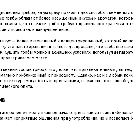
ибиновых грибов, на ум сразу приходят два способа: свежие или
ежие грибы обладают более насыщенным вкусом и ароматом, котор
о помнить, что свежие грибы требуют правильного хранения, чт
бин и псилоцин, в наилучшем виде.
й вкус — более интенсивный и концентрированный, который не в
 длительного хранения и точного дозирования, что особенно важ
ам. Сушить грибы можно в домашних условиях, используя дегидрат
о проветриваемом месте.
твенный состав грибов, что делает его привлекательным для тех,
симально приближенный к природному. Однако, как и с любым пси
с и текстура могут быть непривычными, но именно этот способ у
лического опыта.
ов
отите более мягкое и плавное начало трипа, чай из псилоцибиновы
траняет неприятные ощущения при употреблении, но и позволяет 