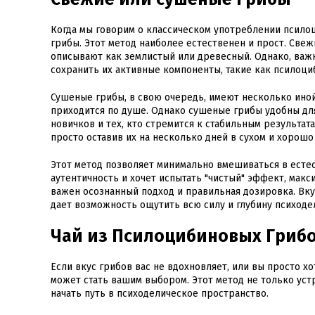
Когда мы говорим о классическом употреблении псилоц
грибы. Этот метод наиболее естественен и прост. Св
описывают как землистый или древесный. Однако, важн
сохранить их активные компоненты, такие как псилоци
Сушеные грибы, в свою очередь, имеют несколько ино
приходится по душе. Однако сушеные грибы удобны для
новичков и тех, кто стремится к стабильным результат
просто оставив их на несколько дней в сухом и хорош
Этот метод позволяет минимально вмешиваться в естес
аутентичность и хочет испытать "чистый" эффект, мак
важен осознанный подход и правильная дозировка. Вку
дает возможность ощутить всю силу и глубину психоде
Чай из Псилоцибиновых Гриб
Если вкус грибов вас не вдохновляет, или вы просто х
может стать вашим выбором. Этот метод не только ус
начать путь в психоделическое пространство.