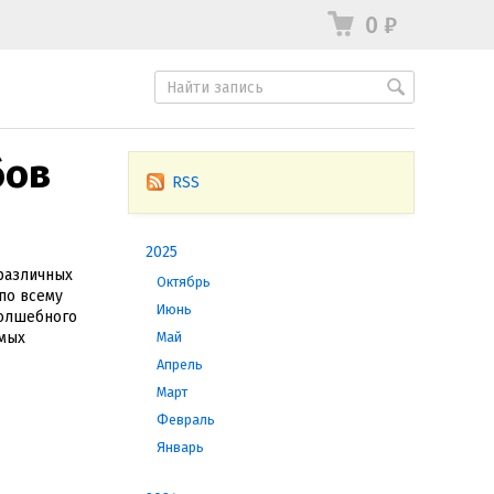
0
₽
бов
RSS
2025
различных
Октябрь
по всему
Июнь
волшебного
амых
Май
Апрель
Март
Февраль
Январь