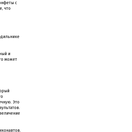
онфеты с
, что
одильнике
ный и
то может
торый
то
чную. Это
зультатов.
величение
иконавтов.