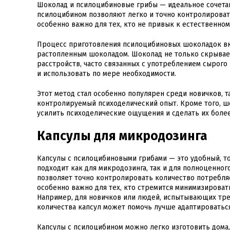
Шоколад и псилоцибиновые грибы — идеальное сочетани
псилоцибином позволяют легко и точно контролировать
особенно важно для тех, кто не привык к естественном
Процесс приготовления псилоцибиновых шоколадок вк
растопленным шоколадом. Шоколад не только скрывает
расстройств, часто связанных с употреблением сырого
и использовать по мере необходимости.
Этот метод стал особенно популярен среди новичков, т
контролируемый психоделический опыт. Кроме того, ш
усилить психоделические ощущения и сделать их боле
Капсулы для микродозинга
Капсулы с псилоцибиновыми грибами — это удобный, т
подходит как для микродозинга, так и для полноценног
позволяет точно контролировать количество потребля
особенно важно для тех, кто стремится минимизироват
Например, для новичков или людей, испытывающих тр
количества капсул может помочь лучше адаптироватьс
Капсулы с псилоцибином можно легко изготовить дома,