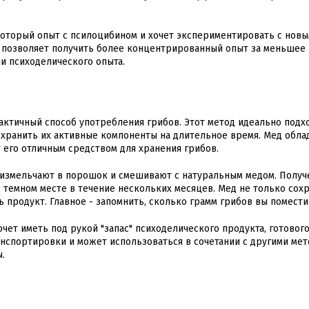
который опыт с псилоцибином и хочет экспериментировать с нов
 позволяет получить более концентрированный опыт за меньшее 
ни психоделического опыта.
актичный способ употребления грибов. Этот метод идеально подх
сохранить их активные компоненты на длительное время. Мед обла
его отличным средством для хранения грибов.
 измельчают в порошок и смешивают с натуральным медом. Полу
 темном месте в течение нескольких месяцев. Мед не только сох
 продукт. Главное - запомнить, сколько грамм грибов вы помести
чет иметь под рукой "запас" психоделического продукта, готового
нспортировки и может использоваться в сочетании с другими мет
.