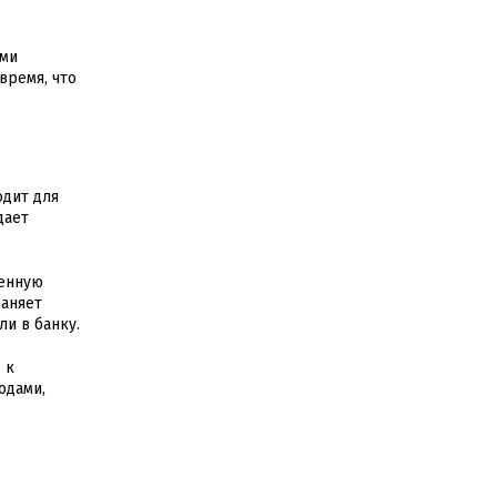
ыми
время, что
одит для
дает
ченную
раняет
ли в банку.
 к
одами,