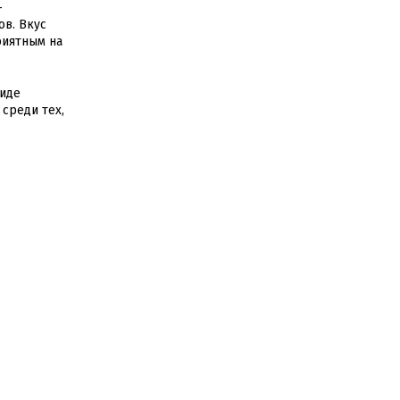
—
ов. Вкус
риятным на
виде
 среди тех,