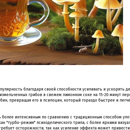
опулярность благодаря своей способности усиливать и ускорять д
 измельченных грибов в свежем лимонном соке на 15-20 минут пер
ин, превращая его в псилоцин, который гораздо быстрее и легч
ь более интенсивным по сравнению с традиционным способом уп
как "турбо-режим" психоделического трипа, с более яркими визу
 требует осторожности, так как усиление эффекта может привести