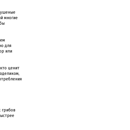
 сушеные
ый многие
обы
сем
но для
ор или
 кто ценит
ходеликом,
потребления
х грибов
быстрее