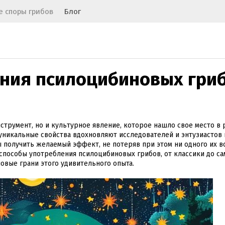
 споры грибов
Блог
ения псилоцибиновых гри
трумент, но и культурное явление, которое нашло свое место в 
 уникальные свойства вдохновляют исследователей и энтузиастов 
бы получить желаемый эффект, не потеряв при этом ни одного их 
 способы употребления псилоцибиновых грибов, от классики до с
овые грани этого удивительного опыта.