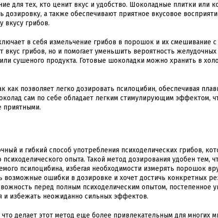
е для тех, кто ценит вкус и удобство. Шоколадные плитки или к
 дозировку, а также обеспечивают приятное вкусовое восприятие
у вкусу грибов.
лючает в себя измельчение грибов в порошок и их смешивание с
 вкус грибов, но и помогает уменьшить вероятность желудочных
 или сушеного продукта. Готовые шоколадки можно хранить в хол
ак как позволяет легко дозировать псилоцибин, обеспечивая плав
околад сам по себе обладает легким стимулирующим эффектом, ч
е приятными.
очный и гибкий способ употребления психоделических грибов, ко
о психоделического опыта. Такой метод дозирования удобен тем, ч
емого псилоцибина, избегая необходимости измерять порошок вру
ь возможные ошибки в дозировке и хочет достичь конкретных ре
евожность перед полным психоделическим опытом, постепенное у
я и избежать неожиданно сильных эффектов.
 что делает этот метод еще более привлекательным для многих м