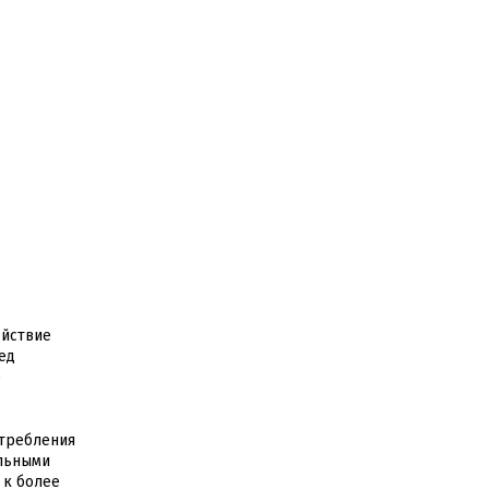
ействие
ед
е
отребления
альными
 к более