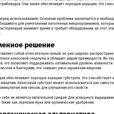
грибоводов. Она также обеспечивает хорошую аэрацию, что спос
 перед использованием. Основная проблема заключается в необхо
бходимого для уничтожения патогенных микроорганизмов, которы
астеризация занимает время и требует оборудования, но этот эта
.
еменное решение
дставляет собой относительно новый, но уже широко распростран
олокон кокосовой скорлупы и обладает рядом преимуществ. Во-пе
и, что позволяет поддерживать оптимальный уровень влажности 
плесени и бактериям, что снижает риск заражения мицелия.
орая обеспечивает хорошую аэрацию субстрата. Это способствует 
 мицелия. Кокосовый субстрат может использоваться как самосто
ермикулитом или гипсом, для улучшения его свойств.
по себе не является питательной средой. Для успешного выращива
 такие как зерновая мука или органические удобрения.