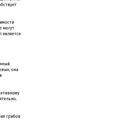
обствует
димости
е могут
п является
енный
рвых, она
в
активному
ятельно,
ния грибов