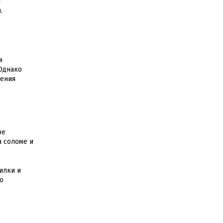
т
.
м
Однако
ления
ре
а соломе и
илки и
о