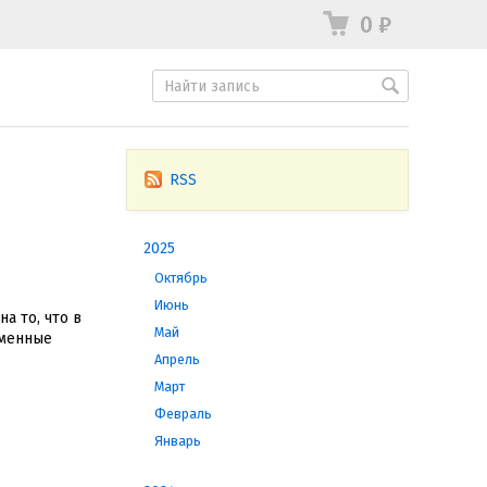
0
₽
RSS
2025
Октябрь
Июнь
а то, что в
Май
еменные
Апрель
Март
Февраль
Январь