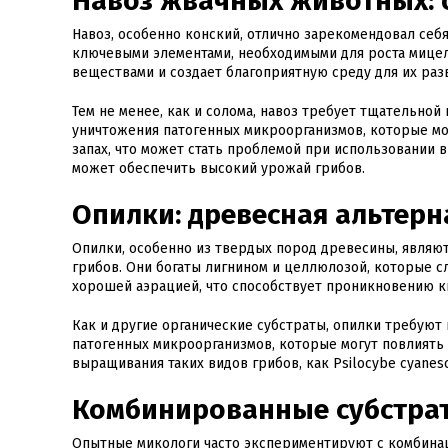
Навоз жвачных животных: 
Навоз, особенно конский, отлично зарекомендовал себя
ключевыми элементами, необходимыми для роста мицел
веществами и создает благоприятную среду для их раз
Тем не менее, как и солома, навоз требует тщательно
уничтожения патогенных микроорганизмов, которые мо
запах, что может стать проблемой при использовании 
может обеспечить высокий урожай грибов.
Опилки: древесная альтерн
Опилки, особенно из твердых пород древесины, явля
грибов. Они богаты лигнином и целлюлозой, которые с
хорошей аэрацией, что способствует проникновению к
Как и другие органические субстраты, опилки требуют
патогенных микроорганизмов, которые могут повлиять
выращивания таких видов грибов, как Psilocybe cyane
Комбинированные субстрат
Опытные микологи часто экспериментируют с комбинац