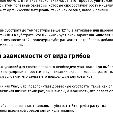
оло 60-70°C в течение нескольких часов. Этот процесс уничтожае
ри этом полезные бактерии, которые способствуют росту мицелия
ат органические материалы, такие как солома, навоз и опилки.
ие субстрата до температуры выше 121°C в автоклаве или парово
анизмы в субстрате, что минимизирует риск заражения мицелия. 
оэтому после этой процедуры субстрат может потребовать добав
 микрофлоры.
 зависимости от вида грибов
х условий для своего роста, что необходимо учитывать при выбо
мых популярных и простых в культивации видов — хорошо растет н
ым условиям, что делает его подходящим для новичков.
ный как Wavy Cap, предпочитает древесные субстраты, такие как оп
 включая низкие температуры и высокую влажность, что делает ег
ибин, предпочитают навозные субстраты. Эти грибы растут на
авоз идеальной средой для их культивации.