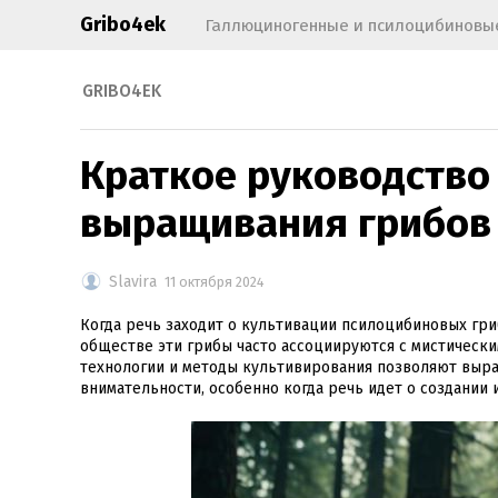
Gribo4ek
Галлюциногенные и псилоцибиновые
GRIBO4EK
Краткое руководство 
выращивания грибов
Slavira
11 октября 2024
Когда речь заходит о культивации псилоцибиновых гриб
обществе эти грибы часто ассоциируются с мистическ
технологии и методы культивирования позволяют выращ
внимательности, особенно когда речь идет о создании 