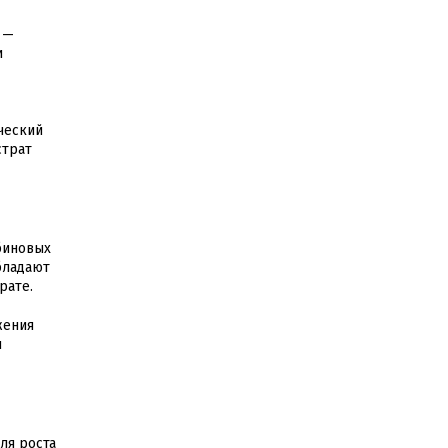
 —
и
ческий
страт
биновых
бладают
рате.
жения
я
ля роста