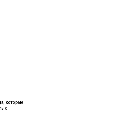
да, которые
ть с