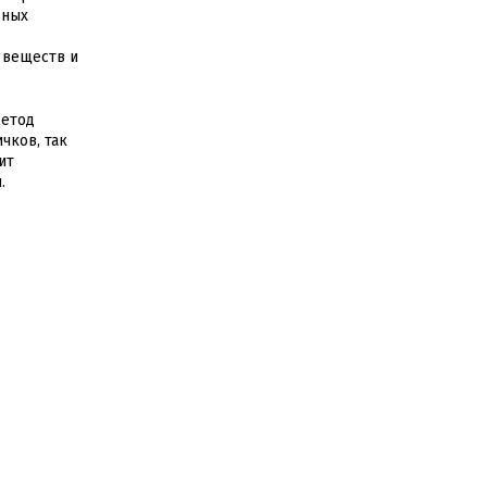
ьных
 веществ и
метод
чков, так
ит
.