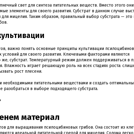
олнечный свет для синтеза питательных веществ. Вместо этого они
мые элементы для своего развития. Субстрат в данном случае выс
 для мицелия. Таким образом, правильный выбор субстрата — это 
бов.
культивации
тов, важно понять основные принципы культивации псилоцибинов
х условий для своего развития. Ключевыми факторами являются
но же, субстрат. Температурный режим должен поддерживаться в п
ия. Влажность играет решающую роль на всех стадиях роста: слиш
ызвать рост плесени.
ми необходимыми питательными веществами и создать оптимальны
же разобраться в выборе подходящего субстрата.
?
енем материал
ов для выращивания псилоцибиновых грибов. Она состоит из кле
ляются идеальной питательной средой для мицелия. Солома легко 