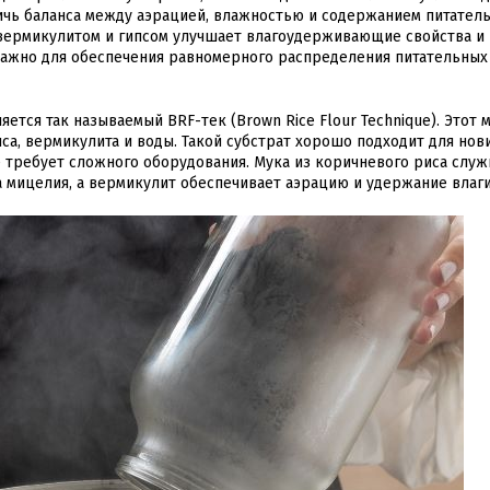
ичь баланса между аэрацией, влажностью и содержанием питател
с вермикулитом и гипсом улучшает влагоудерживающие свойства и
важно для обеспечения равномерного распределения питательных
тся так называемый BRF-тек (Brown Rice Flour Technique). Этот 
а, вермикулита и воды. Такой субстрат хорошо подходит для нови
е требует сложного оборудования. Мука из коричневого риса служ
а мицелия, а вермикулит обеспечивает аэрацию и удержание влаги