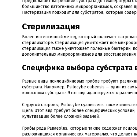
Предполагает нагревание субстрата до температуры ок
большинство патогенных микроорганизмов, сохраняя п
Пастеризация подходит для субстратов, которые содерж
Стерилизация
Более интенсивный метод, который включает нагреван
стерилизаторе. Стерилизация уничтожает все микроорг
стерилизация также уничтожает полезные бактерии, п
дополнительных микроорганизмов для восстановления
Специфика выбора субстрата в
Разные виды псилоцибиновых грибов требуют различны
субстрата. Например, Psilocybe cubensis — один из са
кокосовом субстрате. Этот вид адаптируется к различн
С другой стороны, Psilocybe cyanescens, также извест
щепа. Этот вид требует более специфических условий,
культивацию более сложной задачей.
Грибы рода Panaeolus, которые также содержат псилоц
разложившихся органических материалах, что делает н