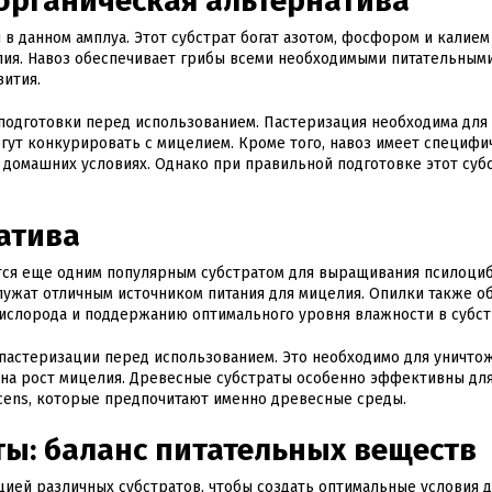
органическая альтернатива
 в данном амплуа. Этот субстрат богат азотом, фосфором и калием
ия. Навоз обеспечивает грибы всеми необходимыми питательным
вития.
й подготовки перед использованием. Пастеризация необходима для
гут конкурировать с мицелием. Кроме того, навоз имеет специфи
в домашних условиях. Однако при правильной подготовке этот суб
атива
ются еще одним популярным субстратом для выращивания псилоци
лужат отличным источником питания для мицелия. Опилки также о
ислорода и поддержанию оптимального уровня влажности в субст
 пастеризации перед использованием. Это необходимо для уничто
 на рост мицелия. Древесные субстраты особенно эффективны дл
scens, которые предпочитают именно древесные среды.
ы: баланс питательных веществ
ией различных субстратов, чтобы создать оптимальные условия д