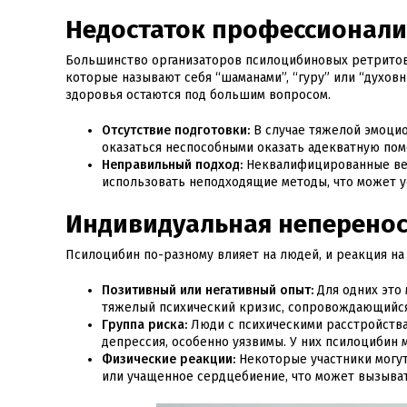
Недостаток профессионал
Большинство организаторов псилоцибиновых ретритов 
которые называют себя “шаманами”, “гуру” или “духов
здоровья остаются под большим вопросом.
Отсутствие подготовки:
В случае тяжелой эмоцио
оказаться неспособными оказать адекватную по
Неправильный подход:
Неквалифицированные вед
использовать неподходящие методы, что может ус
Индивидуальная неперено
Псилоцибин по-разному влияет на людей, и реакция на
Позитивный или негативный опыт:
Для одних это
тяжелый психический кризис, сопровождающийся
Группа риска:
Люди с психическими расстройства
депрессия, особенно уязвимы. У них псилоцибин
Физические реакции:
Некоторые участники могут
или учащенное сердцебиение, что может вызыва