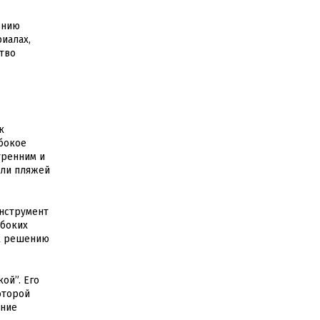
ению
риалах,
тво
к
убокое
тренним и
или пляжей
инструмент
убоких
 к решению
ой”. Его
оторой
яние