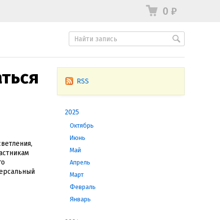
0
₽
аться
RSS
2025
Октябрь
Июнь
ветления,
Май
частникам
го
Апрель
версальный
Март
Февраль
Январь