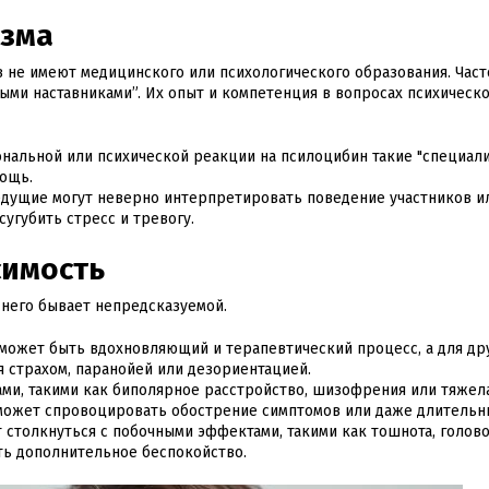
изма
не имеют медицинского или психологического образования. Часто
ными наставниками”. Их опыт и компетенция в вопросах психическ
нальной или психической реакции на псилоцибин такие "специали
мощь.
ущие могут неверно интерпретировать поведение участников и
угубить стресс и тревогу.
симость
 него бывает непредсказуемой.
 может быть вдохновляющий и терапевтический процесс, а для др
 страхом, паранойей или дезориентацией.
ми, такими как биполярное расстройство, шизофрения или тяжел
 может спровоцировать обострение симптомов или даже длительн
 столкнуться с побочными эффектами, такими как тошнота, голо
ть дополнительное беспокойство.