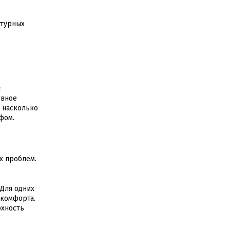
ьтурных
т
овное
о насколько
фом.
х проблем.
Для одних
скомфорта.
рхность