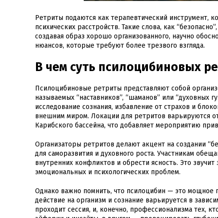
Ретриты подаются как терапевтический инструмент, к
психических расстройств. Такие слова, как “безопасно”
создавая образ хорошо организованного, научно обосн
нюансов, которые требуют более трезвого взгляда.
В чем суть псилоцибиновых р
Псилоцибиновые ретриты представляют собой организо
называемых “наставников”, “шаманов” или “духовных г
исследование сознания, избавление от страхов и блоко
внешним миром. Локации для ретритов варьируются от
Карибского бассейна, что добавляет мероприятию при
Организаторы ретритов делают акцент на создании “бе
для саморазвития и духовного роста. Участникам обе
внутренних конфликтов и обрести ясность. Это звучи
эмоциональных и психологических проблем.
Однако важно помнить, что псилоцибин — это мощное п
действие на организм и сознание варьируется в зависи
проходит сессия, и, конечно, профессионализма тех, к