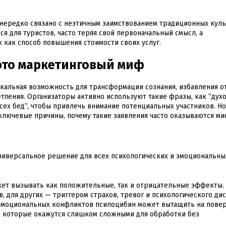
нередко связано с неэтичным заимствованием традиционных кул
ся для туристов, часто теряя свой первоначальный смысл, а
 как способ повышения стоимости своих услуг.
это маркетинговый миф
кальная возможность для трансформации сознания, избавления о
тления. Организаторы активно используют такие фразы, как “дух
всех бед”, чтобы привлечь внимание потенциальных участников. Н
ключевые причины, почему такие заявления часто оказываются ми
универсальное решение для всех психологических и эмоциональны
т вызывать как положительные, так и отрицательные эффекты. 
в, для других — триггером страхов, тревог и психологического ди
моциональных конфликтов псилоцибин может вытащить на пове
 которые окажутся слишком сложными для обработки без