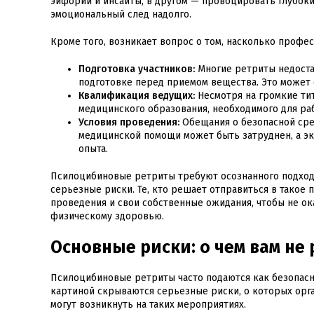
эйфории и инсайты, в другом — провоцировать глубоки
эмоциональный след надолго.
Кроме того, возникает вопрос о том, насколько профе
Подготовка участников:
Многие ретриты недоста
подготовке перед приемом вещества. Это может 
Квалификация ведущих:
Несмотря на громкие тит
медицинского образования, необходимого для ра
Условия проведения:
Обещания о безопасной сред
медицинской помощи может быть затруднен, а эк
опыта.
Псилоцибиновые ретриты требуют осознанного подхода
серьезные риски. Те, кто решает отправиться в такое
проведения и свои собственные ожидания, чтобы не ок
физическому здоровью.
Основные риски: о чем вам не
Псилоцибиновые ретриты часто подаются как безопасн
картиной скрываются серьезные риски, о которых орг
могут возникнуть на таких мероприятиях.