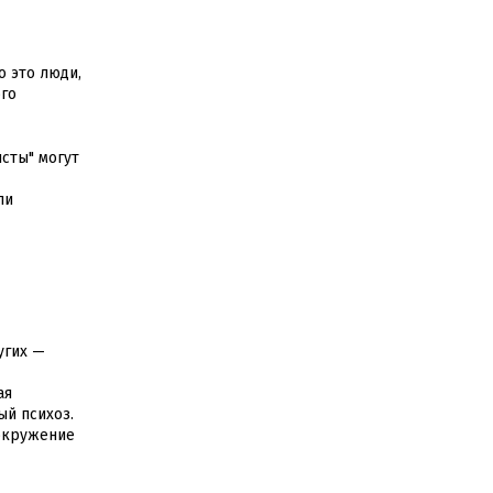
 это люди,
ого
сты" могут
ли
угих —
ая
ый психоз.
вокружение