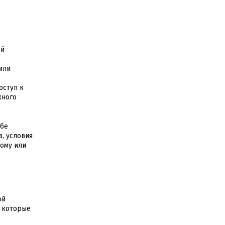
ой
или
оступ к
жного
ебе
, условия
кому или
ой
, которые