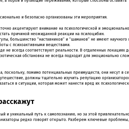
е, а порой и пугающие переживания, которые способны оставить
ссионально и безопасно организованы эти мероприятия.
точно акцентируют внимание на психологической и эмоциональн
стать причиной неожиданной реакции на псилоцибин.
улы, большинство “наставников” и “шаманов” не имеют научного 
боты с психоактивными веществами.
е не всегда соответствуют реальности. В отдаленных локациях д
зотическая обстановка не всегда подходит для эмоционально сло
, поскольку, помимо потенциальных преимуществ, они несут в с
 путешествие, должны тщательно изучить репутацию организаторов
азаться в ситуации, которая может нанести вред их психологичес
 расскажут
ый и уникальный путь к самопознанию, но за этой привлекательн
анизаторы редко говорят открыто. Разберем ключевые проблемы