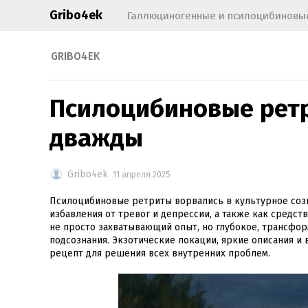
Gribo4ek
Галлюциногенные и псилоцибиновые
GRIBO4EK
Псилоцибиновые ретр
дважды
Gribo4ek
11 апреля 2025
Псилоцибиновые ретриты ворвались в культурное созн
избавления от тревог и депрессии, а также как средс
не просто захватывающий опыт, но глубокое, трансфо
подсознания. Экзотические локации, яркие описания и
рецепт для решения всех внутренних проблем.