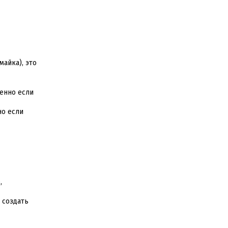
айка), это
енно если
но если
,
 создать