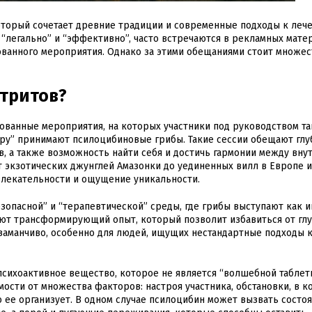
оторый сочетает древние традиции и современные подходы к леч
, “легально” и “эффективно”, часто встречаются в рекламных мате
ованного мероприятия. Однако за этими обещаниями стоит множес
етритов?
ванные мероприятия, на которых участники под руководством та
уру” принимают псилоцибиновые грибы. Такие сессии обещают гл
в, а также возможность найти себя и достичь гармонии между вну
 экзотических джунглей Амазонки до уединенных вилл в Европе 
влекательности и ощущение уникальности.
зопасной” и “терапевтической” среды, где грибы выступают как 
щают трансформирующий опыт, который позволит избавиться от гл
т заманчиво, особенно для людей, ищущих нестандартные подходы
сихоактивное вещество, которое не является “волшебной таблетк
мости от множества факторов: настроя участника, обстановки, в к
то ее организует. В одном случае псилоцибин может вызвать состо