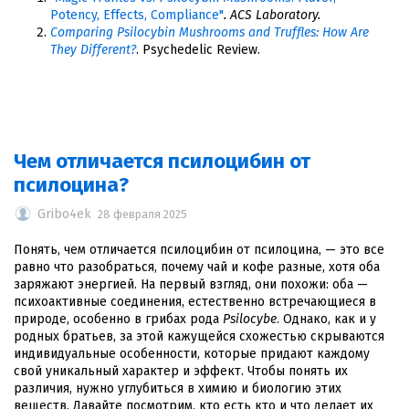
Potency, Effects, Compliance"
. ACS Laboratory.
Comparing Psilocybin Mushrooms and Truffles: How Are
They Different?
. Psychedelic Review.
Чем отличается псилоцибин от
псилоцина?
Gribo4ek
28 февраля 2025
Понять, чем отличается псилоцибин от псилоцина, — это все
равно что разобраться, почему чай и кофе разные, хотя оба
заряжают энергией. На первый взгляд, они похожи: оба —
психоактивные соединения, естественно встречающиеся в
природе, особенно в грибах рода
Psilocybe
. Однако, как и у
родных братьев, за этой кажущейся схожестью скрываются
индивидуальные особенности, которые придают каждому
свой уникальный характер и эффект. Чтобы понять их
различия, нужно углубиться в химию и биологию этих
веществ. Давайте посмотрим, кто есть кто и что делает их