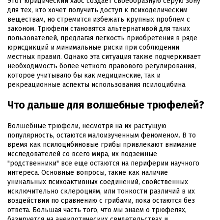
Этот юридический хаос создает своеобразную серую зону
для тех, кто хочет получить доступ к психоделическим
веществам, но стремится избежать крупных проблем с
законом. Трюфели становятся альтернативой для таких
пользователей, предлагая легкость приобретения в ряде
юрисдикций и минимальные риски при соблюдении
местных правил. Однако эта ситуация также подчеркивает
необходимость более четкого правового регулирования,
которое учитывало бы как медицинские, так и
рекреационные аспекты использования псилоцибина.
Что дальше для волшебные трюфелей?
Волшебные трюфели, несмотря на их растущую
популярность, остаются малоизученным феноменом. В то
время как псилоцибиновые грибы привлекают внимание
исследователей со всего мира, их подземные
"родственники" все еще остаются на периферии научного
интереса. Основные вопросы, такие как наличие
уникальных психоактивных соединений, свойственных
исключительно склероциям, или тонкости различий в их
воздействии по сравнению с грибами, пока остаются без
ответа. Большая часть того, что мы знаем о трюфелях,
базируется на анекдотических свидетельствах и