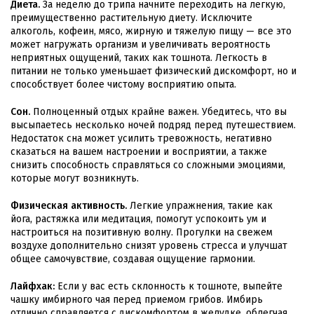
Диета.
За неделю до трипа начните переходить на легкую,
преимущественно растительную диету. Исключите
алкоголь, кофеин, мясо, жирную и тяжелую пищу — все это
может нагружать организм и увеличивать вероятность
неприятных ощущений, таких как тошнота. Легкость в
питании не только уменьшает физический дискомфорт, но и
способствует более чистому восприятию опыта.
Сон.
Полноценный отдых крайне важен. Убедитесь, что вы
высыпаетесь несколько ночей подряд перед путешествием.
Недостаток сна может усилить тревожность, негативно
сказаться на вашем настроении и восприятии, а также
снизить способность справляться со сложными эмоциями,
которые могут возникнуть.
Физическая активность.
Легкие упражнения, такие как
йога, растяжка или медитация, помогут успокоить ум и
настроиться на позитивную волну. Прогулки на свежем
воздухе дополнительно снизят уровень стресса и улучшат
общее самочувствие, создавая ощущение гармонии.
Лайфхак:
Если у вас есть склонность к тошноте, выпейте
чашку имбирного чая перед приемом грибов. Имбирь
отлично справляется с дискомфортом в желудке, облегчая