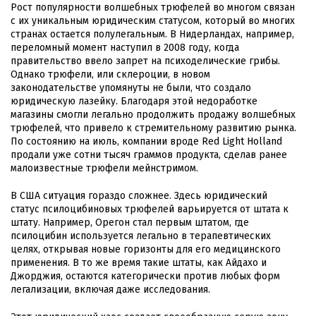
Рост популярности волшебных трюфелей во многом связан
с их уникальным юридическим статусом, который во многих
странах остается полулегальным. В Нидерландах, например,
переломный момент наступил в 2008 году, когда
правительство ввело запрет на психоделические грибы.
Однако трюфели, или склероции, в новом
законодательстве упомянуты не были, что создало
юридическую лазейку. Благодаря этой недоработке
магазины смогли легально продолжить продажу волшебных
трюфелей, что привело к стремительному развитию рынка.
По состоянию на июль, компании вроде Red Light Holland
продали уже сотни тысяч граммов продукта, сделав ранее
малоизвестные трюфели мейнстримом.
В США ситуация гораздо сложнее. Здесь юридический
статус псилоцибиновых трюфелей варьируется от штата к
штату. Например, Орегон стал первым штатом, где
псилоцибин используется легально в терапевтических
целях, открывая новые горизонты для его медицинского
применения. В то же время такие штаты, как Айдахо и
Джорджия, остаются категорически против любых форм
легализации, включая даже исследования.