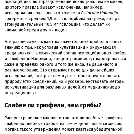
псилоцибина, но гораздо меньше псилоцина. Тем не менее,
из этого правила бывают исключения. Например,
исследования показали, что трюфели
Psilocybe Hollandia
содержат в среднем 1,9 мг псилоцибина на грамм, но при
этом удивительные 10,5 мг псилоцина, что делает их
аномалией среди других видов.
Эти различия указывают на значительный пробел в наших
знаниях о том, как условия культивации и окружающая
среда влияют на химический состав псилоцибиновых грибов
и трюфелей. Например, концентрации могут варьироваться
даже в пределах одного и того же вида, выращенного в
разных условиях. Это открывает поле для дальнейших
исследований, которые помогут не только глубже понять
природу этих соединений, но и усовершенствовать методы
их культивации для различных целей, от медицинских до
рекреационных.
Слабее ли трюфели, чем грибы?
Распространенное мнение о том, что волшебные трюфели
слабее волшебных грибов, на самом деле является мифом.
Логика такого утверждения может казаться убедительной: