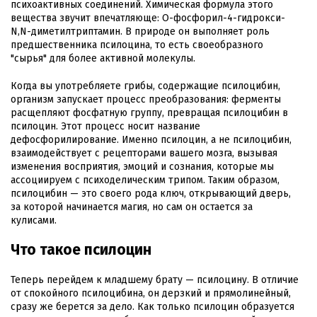
психоактивных соединений. Химическая формула этого
вещества звучит впечатляюще: O-фосфорил-4-гидрокси-
N,N-диметилтриптамин. В природе он выполняет роль
предшественника псилоцина, то есть своеобразного
"сырья" для более активной молекулы.
Когда вы употребляете грибы, содержащие псилоцибин,
организм запускает процесс преобразования: ферменты
расщепляют фосфатную группу, превращая псилоцибин в
псилоцин. Этот процесс носит название
дефосфорилирование. Именно псилоцин, а не псилоцибин,
взаимодействует с рецепторами вашего мозга, вызывая
изменения восприятия, эмоций и сознания, которые мы
ассоциируем с психоделическим трипом. Таким образом,
псилоцибин — это своего рода ключ, открывающий дверь,
за которой начинается магия, но сам он остается за
кулисами.
Что такое псилоцин
Теперь перейдем к младшему брату — псилоцину. В отличие
от спокойного псилоцибина, он дерзкий и прямолинейный,
сразу же берется за дело. Как только псилоцин образуется