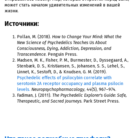
может стать началом удивительных изменений в вашей
жизни.
Источники:
Pollan, M. (2018).
How to Change Your Mind: What the
New Science of Psychedelics Teaches Us About
Consciousness, Dying, Addiction, Depression, and
Transcendence
. Penguin Press.
Madsen, M. K., Fisher, P. M., Burmester, D., Dyssegaard, A.,
Stenbæk, D. S., Kristiansen, S., Johansen, S. S., Lehel, S.,
Linnet, K., Sestoft, D., & Knudsen, G. M. (2019).
Psychedelic effects of psilocybin correlate with
serotonin 2A receptor occupancy and plasma psilocin
levels.
Neuropsychopharmacology
, 44(5), 967–974.
Fadiman, J. (2011).
The Psychedelic Explorer's Guide: Safe,
Therapeutic, and Sacred Journeys
. Park Street Press.