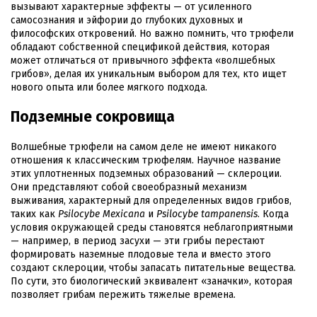
вызывают характерные эффекты — от усиленного
самосознания и эйфории до глубоких духовных и
философских откровений. Но важно помнить, что трюфели
обладают собственной спецификой действия, которая
может отличаться от привычного эффекта «волшебных
грибов», делая их уникальным выбором для тех, кто ищет
нового опыта или более мягкого подхода.
Подземные сокровища
Волшебные трюфели на самом деле не имеют никакого
отношения к классическим трюфелям. Научное название
этих уплотненных подземных образований — склероции.
Они представляют собой своеобразный механизм
выживания, характерный для определенных видов грибов,
таких как
Psilocybe Mexicana
и
Psilocybe tampanensis
. Когда
условия окружающей среды становятся неблагоприятными
— например, в период засухи — эти грибы перестают
формировать наземные плодовые тела и вместо этого
создают склероции, чтобы запасать питательные вещества.
По сути, это биологический эквивалент «заначки», которая
позволяет грибам пережить тяжелые времена.