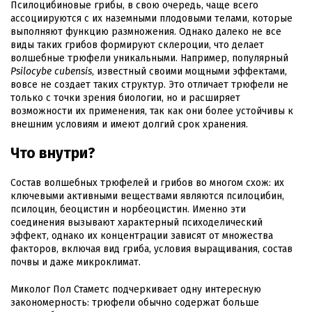
Псилоцибиновые грибы, в свою очередь, чаще всего
ассоциируются с их наземными плодовыми телами, которые
выполняют функцию размножения. Однако далеко не все
виды таких грибов формируют склероции, что делает
волшебные трюфели уникальными. Например, популярный
Psilocybe cubensis
, известный своими мощными эффектами,
вовсе не создает таких структур. Это отличает трюфели не
только с точки зрения биологии, но и расширяет
возможности их применения, так как они более устойчивы к
внешним условиям и имеют долгий срок хранения.
Что внутри?
Состав волшебных трюфелей и грибов во многом схож: их
ключевыми активными веществами являются псилоцибин,
псилоцин, беоцистин и норбеоцистин. Именно эти
соединения вызывают характерный психоделический
эффект, однако их концентрации зависят от множества
факторов, включая вид гриба, условия выращивания, состав
почвы и даже микроклимат.
Миколог Пол Стаметс подчеркивает одну интересную
закономерность: трюфели обычно содержат больше