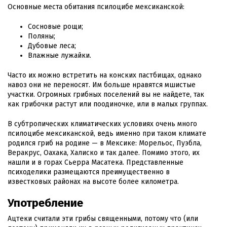
Основные места обитания псилоцибе мексиканской:
Сосновые рощи;
Поляны;
Дубовые леса;
Влажные лужайки.
Часто их можно встретить на конских пастбищах, однако
навоз они не переносят. Им больше нравятся мшистые
участки. Огромных грибных поселений вы не найдете, так
как грибочки растут или поодиночке, или в малых группах.
В субтропических климатических условиях очень много
псилоцибе мексиканской, ведь именно при таком климате
родился гриб на родине — в Мексике: Морельос, Пуэбла,
Веракрус, Оахака, Халиско и так далее. Помимо этого, их
нашли и в горах Сьерра Масатека. Представленные
психоделики размещаются преимущественно в
известковых районах на высоте более километра.
Употребление
Ацтеки считали эти грибы священными, потому что (или