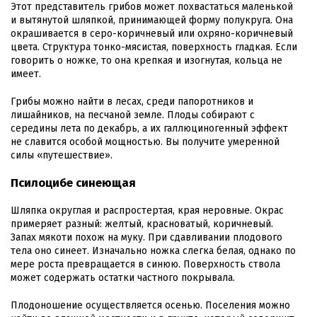
Этот представитель грибов может похвастаться маленькой
и вытянутой шляпкой, принимающей форму полукруга. Она
окрашивается в серо-коричневый или охряно-коричневый
цвета. Структура тонко-мясистая, поверхность гладкая. Если
говорить о ножке, то она крепкая и изогнутая, кольца не
имеет.
Грибы можно найти в лесах, среди папоротников и
лишайников, на песчаной земле. Плоды собирают с
середины лета по декабрь, а их галлюциногенный эффект
не славится особой мощностью. Вы получите умеренной
силы «путешествие».
Псилоцибе синеющая
Шляпка округлая и распростертая, края неровные. Окрас
примеряет разный: желтый, красноватый, коричневый.
Запах мякоти похож на муку. При сдавливании плодового
тела оно синеет. Изначально ножка слегка белая, однако по
мере роста превращается в синюю. Поверхность ствола
может содержать остатки частного покрывала.
Плодоношение осуществляется осенью. Поселения можно