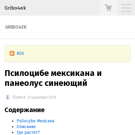
Gribo4ek
GRIBO4EK
RSS
Псилоцибе мексикана и
панеолус синеющий
Slavira
23 декабря 2020
Содержание
Psilocybe Mexicana
Описание
Где растет?