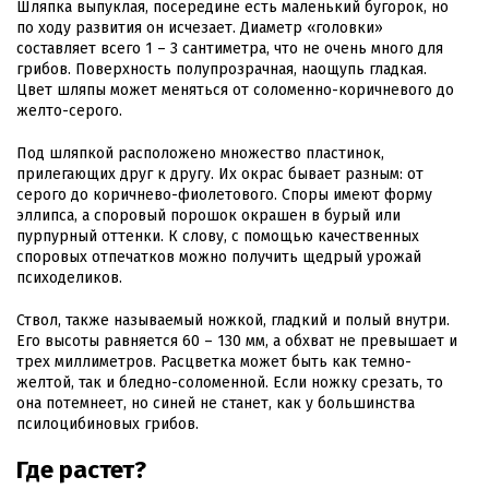
Шляпка выпуклая, посередине есть маленький бугорок, но
по ходу развития он исчезает. Диаметр «головки»
составляет всего 1 – 3 сантиметра, что не очень много для
грибов. Поверхность полупрозрачная, наощупь гладкая.
Цвет шляпы может меняться от соломенно-коричневого до
желто-серого.
Под шляпкой расположено множество пластинок,
прилегающих друг к другу. Их окрас бывает разным: от
серого до коричнево-фиолетового. Споры имеют форму
эллипса, а споровый порошок окрашен в бурый или
пурпурный оттенки. К слову, с помощью качественных
споровых отпечатков можно получить щедрый урожай
психоделиков.
Ствол, также называемый ножкой, гладкий и полый внутри.
Его высоты равняется 60 – 130 мм, а обхват не превышает и
трех миллиметров. Расцветка может быть как темно-
желтой, так и бледно-соломенной. Если ножку срезать, то
она потемнеет, но синей не станет, как у большинства
псилоцибиновых грибов.
Где растет?