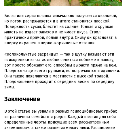
Белая или серая шляпка изначально получается овальной,
но потом распрямляется и в итоге становится плоской.
Поверхность сухая, блестит на солнце. Тонкая и хрупкая
мякоть не издает запахов и не имеет вкуса. Ствол
практически прямой, полый внутри. Снизу он красноват, а
вверху окрашен в черно-коричневые оттенки.
«Колокольчатые засранцы» — так в шутку называют эти
психоделики из-за их любви селиться поближе к навозу,
вот просто обожают его, способны вырасти прямо на нем.
Плодятся чаще всего группами, но встречаются и одиночки.
Они также появляются в местности с высокой травой.
Плодоношение проходит с середины весны по середину
зимы.
Заключение
В этой статье вы узнали о разных псилоцибиновых грибах
из различных семейств и родов. Каждый выявил для себя
определенные черты, присущие всем рассмотренным
экземплярам, а также различия между ними. Расширение