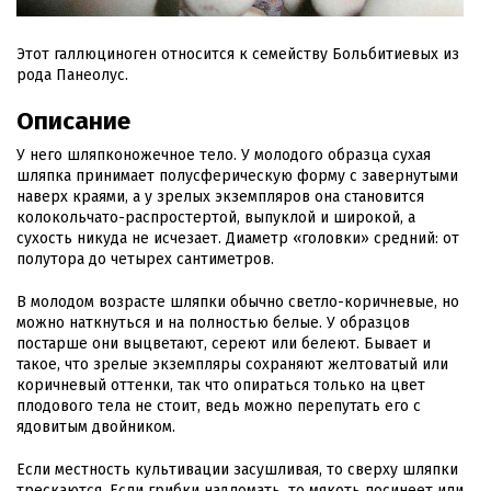
Этот галлюциноген относится к семейству Больбитиевых из
рода Панеолус.
Описание
У него шляпконожечное тело. У молодого образца сухая
шляпка принимает полусферическую форму с завернутыми
наверх краями, а у зрелых экземпляров она становится
колокольчато-распростертой, выпуклой и широкой, а
сухость никуда не исчезает. Диаметр «головки» средний: от
полутора до четырех сантиметров.
В молодом возрасте шляпки обычно светло-коричневые, но
можно наткнуться и на полностью белые. У образцов
постарше они выцветают, сереют или белеют. Бывает и
такое, что зрелые экземпляры сохраняют желтоватый или
коричневый оттенки, так что опираться только на цвет
плодового тела не стоит, ведь можно перепутать его с
ядовитым двойником.
Если местность культивации засушливая, то сверху шляпки
трескаются. Если грибки надломать, то мякоть посинеет или