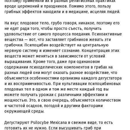
поэтому) применяли их в разных религиозных практиках
вроде церемоний и праздников. Помимо этого, пользу
грибных эффектов находили и в медицине, исцеляя людей.
На вкус плодовое тело, грубо говоря, никакое, поэтому его
не едят ради того, чтобы просто съесть, получить
удовольствие от самого процесса поедания. Психоактивные
вещества — вот, что заставляет грибников жевать эти
грибочки. Псилоцибин воздействует на центральную
нервную систему и изменяет сознание. Концентрация этих
веществ может меняться в зависимости от условий
выращивания. Кроме того, даже при одинаковом
содержании психоделических компонентов в грибах на
разных людей они могут оказать разное воздействие, что
объясняется особенностями организма каждого дегустатора
и их восприимчивостью. При культивации псилоцибиновых
плодовых тел в одном и том же месте каждый год вы
можете получать урожаи с различными эффектами и
мощностью. Это, в свою очередь, объясняется количеством
и частотой осадков, погодой и другими факторами
окружающей среды.
Дегустируют Psilocybe Mexicana в свежем виде, то есть
готовить их не нужно. Если высушивать гриб при