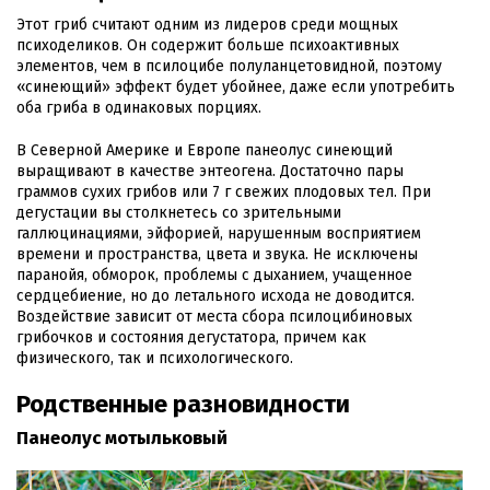
Этот гриб считают одним из лидеров среди мощных
психоделиков. Он содержит больше психоактивных
элементов, чем в псилоцибе полуланцетовидной, поэтому
«синеющий» эффект будет убойнее, даже если употребить
оба гриба в одинаковых порциях.
В Северной Америке и Европе панеолус синеющий
выращивают в качестве энтеогена. Достаточно пары
граммов сухих грибов или 7 г свежих плодовых тел. При
дегустации вы столкнетесь со зрительными
галлюцинациями, эйфорией, нарушенным восприятием
времени и пространства, цвета и звука. Не исключены
паранойя, обморок, проблемы с дыханием, учащенное
сердцебиение, но до летального исхода не доводится.
Воздействие зависит от места сбора псилоцибиновых
грибочков и состояния дегустатора, причем как
физического, так и психологического.
Родственные разновидности
Панеолус мотыльковый