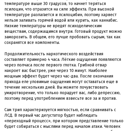
температуре выше 30 градусов, то начнет теряться
псилоцин, что отразится на силе эффекта. При высокой
температуре разлагается и псилоцибин, поэтому харвест
нельзя заливать горячей водой или курить, как каннабис.
Низкие температуры не вредят психоделическим
веществам, содержащимся внутри. Готовый продукт можно
заморозить. В общем, его лучше пробовать сырым, так как
сохранятся все компоненты.
Продолжительность наркотического воздействия
составляет примерно 4 часа. Лёгкие ощущения появляются
через полчаса после первого глотка. Грибной отвар
накроет вас быстрее, уже через 10 минут. Наиболее
мощным эффект будет через час-два. После окончания
прихода еле уловимые ощущения могут оставаться еще в
течение нескольких дней. Вы можете почувствовать
умиротворение, что только порадует вас, либо депрессию,
поэтому перед употреблением взвесьте все за и против.
Сам трип характеризуется мягкостью, если сравнивать с
ЛСД. В первый час дегустатор будет наблюдать
«переходный процесс», при котором представление только
будет собираться с мыслями перед началом атаки. Человек