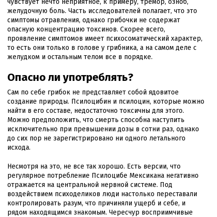
чувствует нечто неприятное, к примеру, тремор, озноб,
желудочную боль. Часть исследователей полагает, что это
симптомы отравления, однако грибочки не содержат
опасную концентрацию токсинов. Скорее всего,
проявление симптомов имеет психосоматический характер,
то есть они только в голове у грибника, а на самом деле с
желудком и остальным телом все в порядке.
Опасно ли употреблять?
Сам по себе грибок не представляет собой ядовитое
создание природы. Псилоцибин и псилоцин, которые можно
найти в его составе, недостаточно токсичны для этого.
Можно предположить, что смерть способна наступить
исключительно при превышении дозы в сотни раз, однако
до сих пор не зарегистрировано ни одного летального
исхода.
Несмотря на это, не все так хорошо. Есть версии, что
регулярное потребление Псилоцибе Мексикана негативно
отражается на центральной нервной системе. Под
воздействием психоделиков люди настолько переставали
контролировать разум, что причиняли ущерб и себе, и
рядом находящимся знакомым. Чересчур восприимчивые