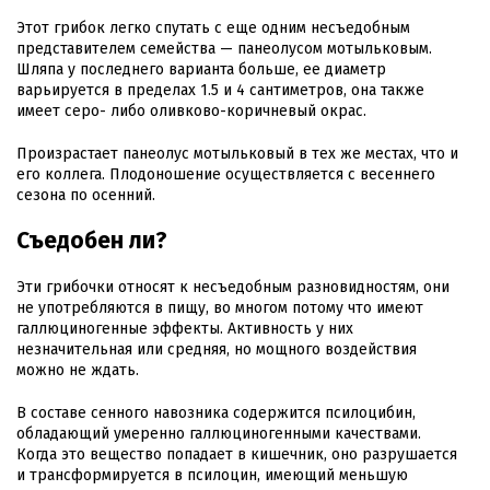
Этот грибок легко спутать с еще одним несъедобным
представителем семейства — панеолусом мотыльковым.
Шляпа у последнего варианта больше, ее диаметр
варьируется в пределах 1.5 и 4 сантиметров, она также
имеет серо- либо оливково-коричневый окрас.
Произрастает панеолус мотыльковый в тех же местах, что и
его коллега. Плодоношение осуществляется с весеннего
сезона по осенний.
Съедобен ли?
Эти грибочки относят к несъедобным разновидностям, они
не употребляются в пищу, во многом потому что имеют
галлюциногенные эффекты. Активность у них
незначительная или средняя, но мощного воздействия
можно не ждать.
В составе сенного навозника содержится псилоцибин,
обладающий умеренно галлюциногенными качествами.
Когда это вещество попадает в кишечник, оно разрушается
и трансформируется в псилоцин, имеющий меньшую