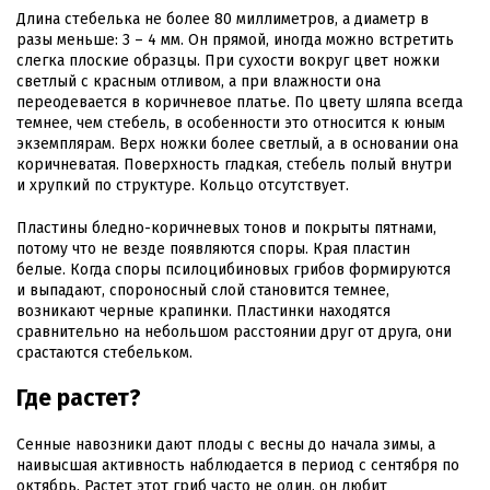
Длина стебелька не более 80 миллиметров, а диаметр в
разы меньше: 3 – 4 мм. Он прямой, иногда можно встретить
слегка плоские образцы. При сухости вокруг цвет ножки
светлый с красным отливом, а при влажности она
переодевается в коричневое платье. По цвету шляпа всегда
темнее, чем стебель, в особенности это относится к юным
экземплярам. Верх ножки более светлый, а в основании она
коричневатая. Поверхность гладкая, стебель полый внутри
и хрупкий по структуре. Кольцо отсутствует.
Пластины бледно-коричневых тонов и покрыты пятнами,
потому что не везде появляются споры. Края пластин
белые. Когда споры псилоцибиновых грибов формируются
и выпадают, спороносный слой становится темнее,
возникают черные крапинки. Пластинки находятся
сравнительно на небольшом расстоянии друг от друга, они
срастаются стебельком.
Где растет?
Сенные навозники дают плоды с весны до начала зимы, а
наивысшая активность наблюдается в период с сентября по
октябрь. Растет этот гриб часто не один, он любит