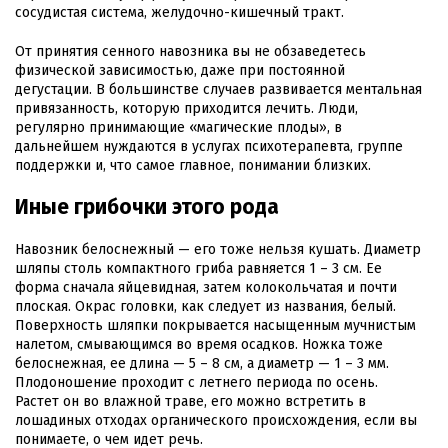
сосудистая система, желудочно-кишечный тракт.
От принятия сенного навозника вы не обзаведетесь
физической зависимостью, даже при постоянной
дегустации. В большинстве случаев развивается ментальная
привязанность, которую приходится лечить. Люди,
регулярно принимающие «магические плоды», в
дальнейшем нуждаются в услугах психотерапевта, группе
поддержки и, что самое главное, понимании близких.
Иные грибочки этого рода
Навозник белоснежный — его тоже нельзя кушать. Диаметр
шляпы столь компактного гриба равняется 1 – 3 см. Ее
форма сначала яйцевидная, затем колокольчатая и почти
плоская. Окрас головки, как следует из названия, белый.
Поверхность шляпки покрывается насыщенным мучнистым
налетом, смывающимся во время осадков. Ножка тоже
белоснежная, ее длина — 5 – 8 см, а диаметр — 1 – 3 мм.
Плодоношение проходит с летнего периода по осень.
Растет он во влажной траве, его можно встретить в
лошадиных отходах органического происхождения, если вы
понимаете, о чем идет речь.