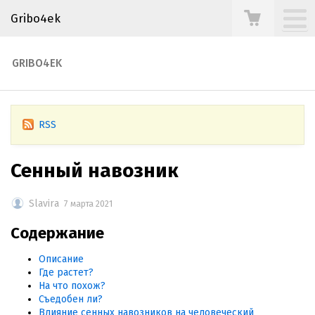
Gribo4ek
GRIBO4EK
RSS
Сенный навозник
Slavira
7 марта 2021
Содержание
Описание
Где растет?
На что похож?
Съедобен ли?
Влияние сенных навозников на человеческий