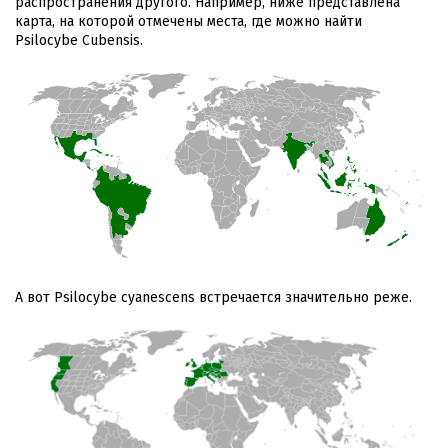
распространения другого. Например, ниже представлена
карта, на которой отмечены места, где можно найти
Psilocybe Cubensis.
А вот Psilocybe cyanescens встречается значительно реже.