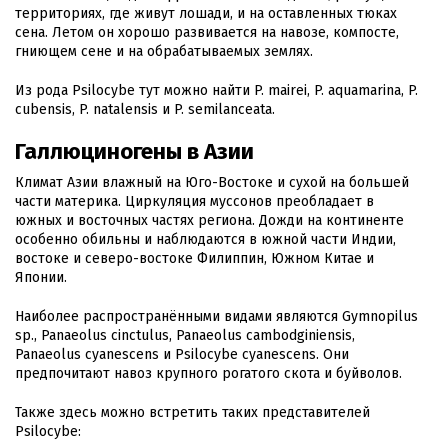
территориях, где живут лошади, и на оставленных тюках
сена. Летом он хорошо развивается на навозе, компосте,
гниющем сене и на обрабатываемых землях.
Из рода Psilocybe тут можно найти P. mairei, P. aquamarina, P.
cubensis, P. natalensis и P. semilanceata.
Галлюциногены в Азии
Климат Азии влажный на Юго-Востоке и сухой на большей
части материка. Циркуляция муссонов преобладает в
южных и восточных частях региона. Дожди на континенте
особенно обильны и наблюдаются в южной части Индии,
востоке и северо-востоке Филиппин, Южном Китае и
Японии.
Наиболее распространёнными видами являются Gymnopilus
sp., Panaeolus cinctulus, Panaeolus cambodginiensis,
Panaeolus cyanescens и Psilocybe cyanescens. Они
предпочитают навоз крупного рогатого скота и буйволов.
Также здесь можно встретить таких представителей
Psilocybe: