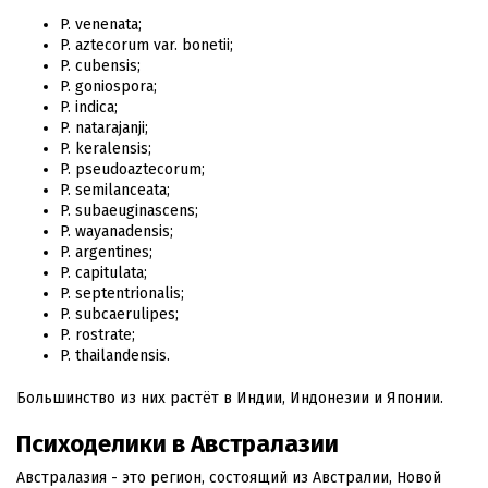
P. venenata;
P. aztecorum var. bonetii;
P. cubensis;
P. goniospora;
P. indica;
P. natarajanji;
P. keralensis;
P. pseudoaztecorum;
P. semilanceata;
P. subaeuginascens;
P. wayanadensis;
P. argentines;
P. capitulata;
P. septentrionalis;
P. subcaerulipes;
P. rostrate;
P. thailandensis.
Большинство из них растёт в Индии, Индонезии и Японии.
Психоделики в Австралазии
Австралазия - это регион, состоящий из Австралии, Новой