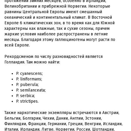
протяжении зимних месяцев, особенно в Ирландии,
Великобритании и прибрежной Норвегии. Некоторые
равнины Центральной Европы имеют смешанный
океанический и континентальный климат. В Восточной
Европе 6 климатических зон, в то время как для Южной
характерны как влажные, так и сухие сезоны, причем
жаркие условия наиболее распространены в летние
месяцы. Благодаря этому галлюциногены могут расти по
всей Европе.
Рекордсменом по числу разновидностей является
Голландия. Там можно найти:
P. cyanescens;
P. liniformans;
P. puberula;
P. semilanceata;
P. serbica;
P. strictipes.
Также наркотические экземпляры встречаются в Австрии,
Бельгии, Болгарии, Чехии, Дании, Англии, Эстонии,
Финляндии, Франции, Германии, Греции, Венгрии, Исландии,
Италии, Ирландии, Литве, Норвегии, России, Шотландии,