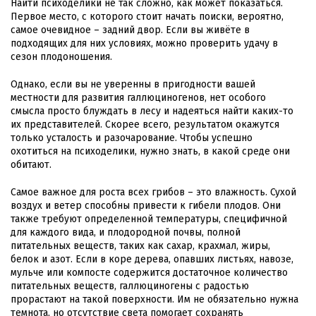
Найти психоделики не так сложно, как может показаться.
Первое место, с которого стоит начать поиски, вероятно,
самое очевидное – задний двор. Если вы живёте в
подходящих для них условиях, можно проверить удачу в
сезон плодоношения.
Однако, если вы не уверенны в пригодности вашей
местности для развития галлюциногенов, нет особого
смысла просто блуждать в лесу и надеяться найти каких-то
их представителей. Скорее всего, результатом окажутся
только усталость и разочарование. Чтобы успешно
охотиться на психоделики, нужно знать, в какой среде они
обитают.
Самое важное для роста всех грибов – это влажность. Сухой
воздух и ветер способны привести к гибели плодов. Они
также требуют определенной температуры, специфичной
для каждого вида, и плодородной почвы, полной
питательных веществ, таких как сахар, крахмал, жиры,
белок и азот. Если в коре дерева, опавших листьях, навозе,
мульче или компосте содержится достаточное количество
питательных веществ, галлюциногены с радостью
прорастают на такой поверхности. Им не обязательно нужна
темнота, но отсутствие света помогает сохранять