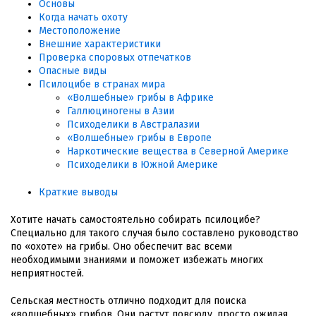
Основы
Когда начать охоту
Местоположение
Внешние характеристики
Проверка споровых отпечатков
Опасные виды
Псилоцибе в странах мира
«Волшебные» грибы в Африке
Галлюциногены в Азии
Психоделики в Австралазии
«Волшебные» грибы в Европе
Наркотические вещества в Северной Америке
Психоделики в Южной Америке
Краткие выводы
Хотите начать самостоятельно собирать псилоцибе?
Специально для такого случая было составлено руководство
по «охоте» на грибы. Оно обеспечит вас всеми
необходимыми знаниями и поможет избежать многих
неприятностей.
Сельская местность отлично подходит для поиска
«волшебных» грибов. Они растут повсюду, просто ожидая,