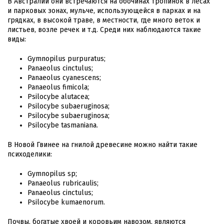
В Австралии они встречаются на обочинах тропинок в лесах
и парковых зонах, мульче, использующейся в парках и на
грядках, в высокой траве, в местности, где много веток и
листьев, возле речек и т.д. Среди них наблюдаются такие
виды:
Gymnopilus purpuratus;
Panaeolus cinctulus;
Panaeolus cyanescens;
Panaeolus fimicola;
Psilocybe alutacea;
Psilocybe subaeruginosa;
Psilocybe subaeruginosa;
Psilocybe tasmaniana.
В Новой Гвинее на гнилой древесине можно найти такие
психоделики:
Gymnopilus sp;
Panaeolus rubricaulis;
Panaeolus cinctulus;
Psilocybe kumaenorum.
Почвы, богатые хвоей и коровьим навозом, являются