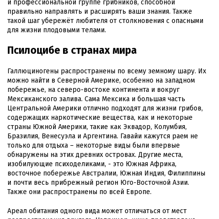
и профессиональной группе грибников, способной
правильно направлять и расширять ваши знания. Также
такой шаг убережёт любителя от столкновения с опасными
для жизни плодовыми телами.
Псилоцибе в странах мира
Галлюциногены распространены по всему земному шару. Их
можно найти в Северной Америке, особенно на западном
побережье, на северо-востоке континента и вокруг
Мексиканского залива. Сама Мексика и большая часть
Центральной Америки отлично подходят для жизни грибов,
содержащих наркотические вещества, как и некоторые
страны Южной Америки, такие как Эквадор, Колумбия,
Бразилия, Венесуэла и Аргентина. Гавайи кажутся раем не
только для отдыха – некоторые виды были впервые
обнаружены на этих древних островах. Другие места,
изобилующие психоделиками, - это Южная Африка,
восточное побережье Австралии, Южная Индия, Филиппины
и почти весь прибрежный регион Юго-Восточной Азии.
Также они распространены по всей Европе.
Ареал обитания одного вида может отличаться от мест