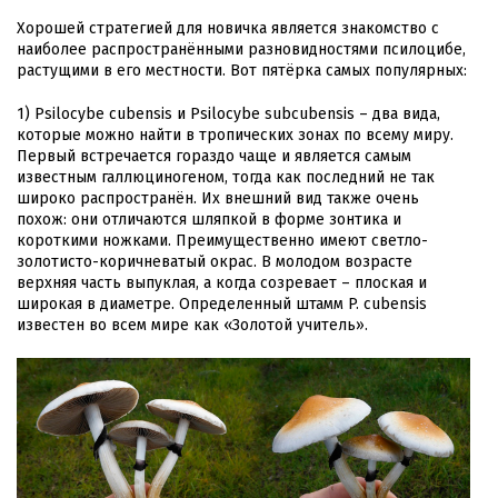
Хорошей стратегией для новичка является знакомство с
наиболее распространёнными разновидностями псилоцибе,
растущими в его местности. Вот пятёрка самых популярных:
1) Psilocybe cubensis и Psilocybe subcubensis – два вида,
которые можно найти в тропических зонах по всему миру.
Первый встречается гораздо чаще и является самым
известным галлюциногеном, тогда как последний не так
широко распространён. Их внешний вид также очень
похож: они отличаются шляпкой в форме зонтика и
короткими ножками. Преимущественно имеют светло-
золотисто-коричневатый окрас. В молодом возрасте
верхняя часть выпуклая, а когда созревает – плоская и
широкая в диаметре. Определенный штамм P. cubensis
известен во всем мире как «Золотой учитель».