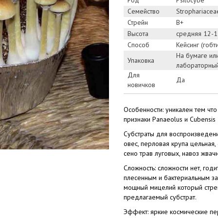
Род
Psilocybe
Семейство
Strophariacea
Стрейн
B+
Высота
средняя 12-1
Способ
Кейсинг (гобт
На бумаге или
Упаковка
лабораторны
Для
Да
новичков
Особенности: уникален тем чт
признаки Panaeolus и Сubensis
Субстраты для воспроизведени
овес, перловая крупа цельная,
сено трав луговых, навоз жва
Сложность: сложности нет, годи
плесенным и бактериальным з
мощный мицелий который стре
предлагаемый субстрат.
Эффект: яркие космические пе