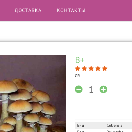
В корзине
ДОСТАВКА
КОНТАКТЫ
B+
GR
Вид
Сubensis