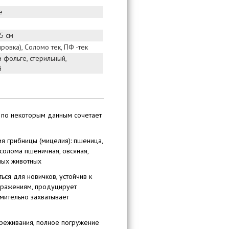
e
5 см
ировка), Соломо тек, ПФ -тек
 фольге, стерильный,
й
о по некоторым данным сочетает
я грибницы (мицелия): пшеница,
 солома пшеничная, овсяная,
чных животных
ться для новичков, устойчив к
аражениям, продуцирует
мительно захватывает
реживания, полное погружение